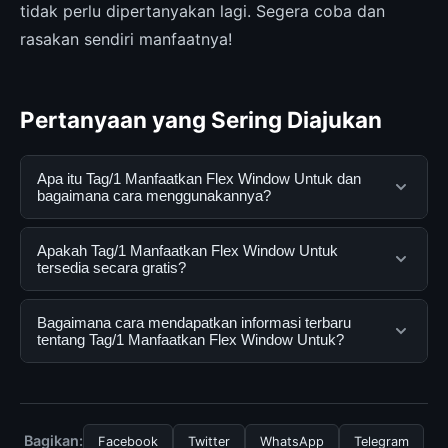
tidak perlu dipertanyakan lagi. Segera coba dan
rasakan sendiri manfaatnya!
Pertanyaan yang Sering Diajukan
Apa itu Tag/1 Manfaatkan Flex Window Untuk dan
bagaimana cara menggunakannya?
Tag/1 Manfaatkan Flex Window Untuk adalah layanan
Apakah Tag/1 Manfaatkan Flex Window Untuk
digital yang dirancang untuk membantu pengguna
tersedia secara gratis?
mendapatkan informasi lengkap dan terpercaya. Anda
dapat menggunakannya dengan mengunjungi situs
Ya, Tag/1 Manfaatkan Flex Window Untuk dapat
Bagaimana cara mendapatkan informasi terbaru
resmi dan mengikuti panduan yang tersedia.
diakses secara gratis oleh semua pengguna. Tidak ada
tentang Tag/1 Manfaatkan Flex Window Untuk?
biaya tersembunyi atau langganan yang diperlukan
untuk menggunakan layanan dasar yang disediakan.
Untuk mendapatkan informasi terbaru tentang Tag/1
Manfaatkan Flex Window Untuk, Anda bisa
mengunjungi halaman resmi kami secara berkala. Kami
Bagikan:
Facebook
Twitter
WhatsApp
Telegram