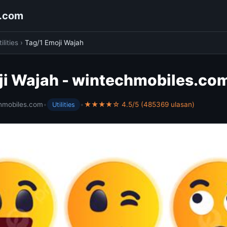
s.com
ilities
›
Tag/1 Emoji Wajah
ji Wajah - wintechmobiles.co
hmobiles.com
•
•
★★★★☆ 4.5/5 (485369 ulasan)
Utilities