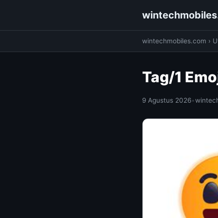
wintechmobile
wintechmobiles.com
›
Ut
Tag/1 Emo
9 Agustus 2026
•
wintec