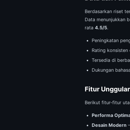
Berdasarkan riset te
Data menunjukkan ba
rata
4.5/5
.
Peningkatan pen
Rating konsisten 
Tersedia di berb
Dukungan bahasa
Fitur Unggula
Berikut fitur-fitur
Performa Optima
Desain Modern
—