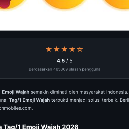
★★★★☆
4.5
/ 5
Berdasarkan 485369 ulasan pengguna
1 Emoji Wajah
semakin diminati oleh masyarakat Indonesia
una,
Tag/1 Emoji Wajah
terbukti menjadi solusi terbaik. Beri
chmobiles.com.
a Tag/1 Emoji Wajah 2026