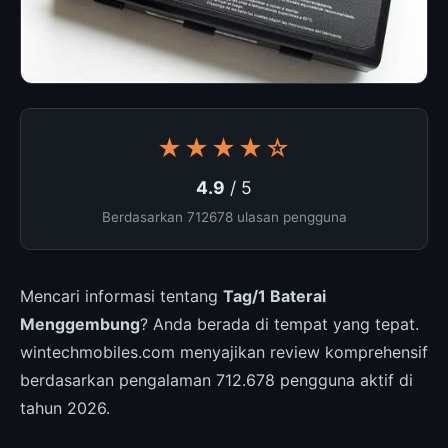
★★★★☆
4.9
/ 5
Berdasarkan 712678 ulasan pengguna
Mencari informasi tentang
Tag/1 Baterai
Menggembung
? Anda berada di tempat yang tepat.
wintechmobiles.com menyajikan review komprehensif
berdasarkan pengalaman 712.678 pengguna aktif di
tahun 2026.