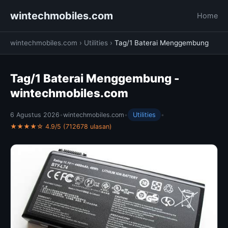
wintechmobiles.com
Home
wintechmobiles.com
›
Utilities
›
Tag/1 Baterai Menggembung
Tag/1 Baterai Menggembung -
wintechmobiles.com
6 Agustus 2026
•
wintechmobiles.com
•
Utilities
•
★★★★☆ 4.9/5 (712678 ulasan)