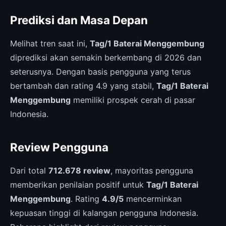
Prediksi dan Masa Depan
Melihat tren saat ini,
Tag/1 Baterai Menggembung
diprediksi akan semakin berkembang di 2026 dan
seterusnya. Dengan basis pengguna yang terus
bertambah dan rating 4.9 yang stabil,
Tag/1 Baterai
Menggembung
memiliki prospek cerah di pasar
Indonesia.
Review Pengguna
Dari total
712.678 review
, mayoritas pengguna
memberikan penilaian positif untuk
Tag/1 Baterai
Menggembung
. Rating
4.9/5
mencerminkan
kepuasan tinggi di kalangan pengguna Indonesia.