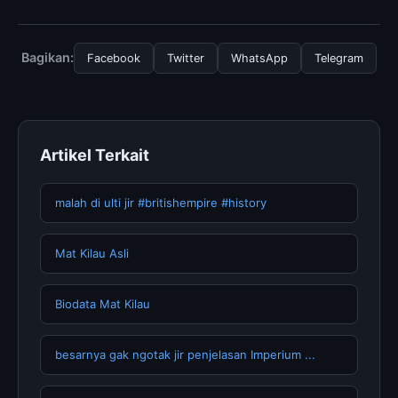
untuk menggunakan layanan dasar yang disediakan.
Untuk mendapatkan informasi terbaru tentang Soal
Teori Bilangan dan Pembahasannya, Anda bisa
mengunjungi halaman resmi kami secara berkala. Kami
Bagikan:
Facebook
Twitter
WhatsApp
Telegram
selalu memperbarui konten dengan informasi terkini dan
terpercaya.
Artikel Terkait
malah di ulti jir #britishempire #history
Mat Kilau Asli
Biodata Mat Kilau
besarnya gak ngotak jir penjelasan Imperium ...