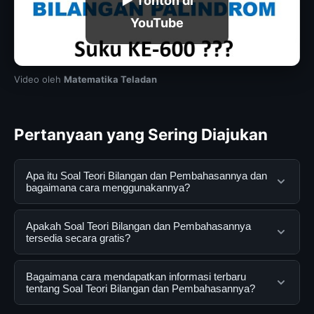
▶ Tonton di
YouTube
Video oleh
Matematika Teladan
Pertanyaan yang Sering Diajukan
Apa itu Soal Teori Bilangan dan Pembahasannya dan
bagaimana cara menggunakannya?
Soal Teori Bilangan dan Pembahasannya adalah
Apakah Soal Teori Bilangan dan Pembahasannya
layanan digital yang dirancang untuk membantu
tersedia secara gratis?
pengguna mendapatkan informasi lengkap dan
terpercaya. Anda dapat menggunakannya dengan
Ya, Soal Teori Bilangan dan Pembahasannya dapat
Bagaimana cara mendapatkan informasi terbaru
mengunjungi situs resmi dan mengikuti panduan yang
diakses secara gratis oleh semua pengguna. Tidak ada
tentang Soal Teori Bilangan dan Pembahasannya?
tersedia.
biaya tersembunyi atau langganan yang diperlukan