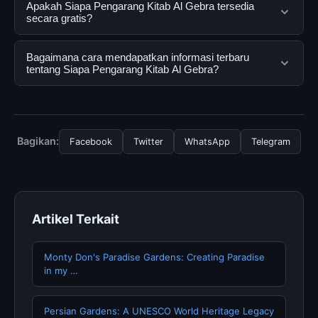
Siapa Pengarang Kitab Al Gebra adalah layanan digital
Apakah Siapa Pengarang Kitab Al Gebra tersedia
yang dirancang untuk membantu pengguna
secara gratis?
mendapatkan informasi lengkap dan terpercaya. Anda
dapat menggunakannya dengan mengunjungi situs
Ya, Siapa Pengarang Kitab Al Gebra dapat diakses
Bagaimana cara mendapatkan informasi terbaru
resmi dan mengikuti panduan yang tersedia.
secara gratis oleh semua pengguna. Tidak ada biaya
tentang Siapa Pengarang Kitab Al Gebra?
tersembunyi atau langganan yang diperlukan untuk
menggunakan layanan dasar yang disediakan.
Untuk mendapatkan informasi terbaru tentang Siapa
Pengarang Kitab Al Gebra, Anda bisa mengunjungi
halaman resmi kami secara berkala. Kami selalu
Bagikan:
Facebook
Twitter
WhatsApp
Telegram
memperbarui konten dengan informasi terkini dan
terpercaya.
Artikel Terkait
Monty Don's Paradise Gardens: Creating Paradise
in my …
Persian Gardens: A UNESCO World Heritage Legacy