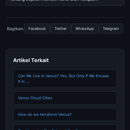
tersembunyi atau langganan yang diperlukan untuk
menggunakan layanan dasar yang disediakan.
Untuk mendapatkan informasi terbaru tentang Sejarah
Romawi Kuno: Dari Kerajaan, Anda bisa mengunjungi
halaman resmi kami secara berkala. Kami selalu
Bagikan:
Facebook
Twitter
WhatsApp
Telegram
memperbarui konten dengan informasi terkini dan
terpercaya.
Artikel Terkait
Can We Live in Venus? Yes, But Only If We Encase
It in …
Venus Cloud Cities
How do we terraform Venus?