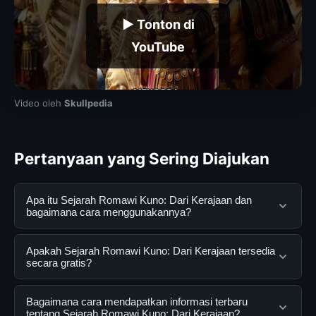
▶ Tonton di
YouTube
Video oleh
Skullpedia
Pertanyaan yang Sering Diajukan
Apa itu Sejarah Romawi Kuno: Dari Kerajaan dan
bagaimana cara menggunakannya?
Sejarah Romawi Kuno: Dari Kerajaan adalah layanan
Apakah Sejarah Romawi Kuno: Dari Kerajaan tersedia
digital yang dirancang untuk membantu pengguna
secara gratis?
mendapatkan informasi lengkap dan terpercaya. Anda
dapat menggunakannya dengan mengunjungi situs
Ya, Sejarah Romawi Kuno: Dari Kerajaan dapat diakses
Bagaimana cara mendapatkan informasi terbaru
resmi dan mengikuti panduan yang tersedia.
secara gratis oleh semua pengguna. Tidak ada biaya
tentang Sejarah Romawi Kuno: Dari Kerajaan?