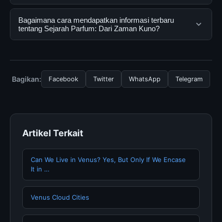
mendapatkan informasi lengkap dan terpercaya. Anda
dapat menggunakannya dengan mengunjungi situs
Ya, Sejarah Parfum: Dari Zaman Kuno dapat diakses
Bagaimana cara mendapatkan informasi terbaru
resmi dan mengikuti panduan yang tersedia.
secara gratis oleh semua pengguna. Tidak ada biaya
tentang Sejarah Parfum: Dari Zaman Kuno?
tersembunyi atau langganan yang diperlukan untuk
menggunakan layanan dasar yang disediakan.
Untuk mendapatkan informasi terbaru tentang Sejarah
Parfum: Dari Zaman Kuno, Anda bisa mengunjungi
halaman resmi kami secara berkala. Kami selalu
Bagikan:
Facebook
Twitter
WhatsApp
Telegram
memperbarui konten dengan informasi terkini dan
terpercaya.
Artikel Terkait
Can We Live in Venus? Yes, But Only If We Encase
It in …
Venus Cloud Cities