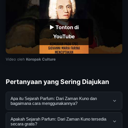
▶ Tonton di
YouTube
Video oleh
Koropak Culture
Pertanyaan yang Sering Diajukan
Apa itu Sejarah Parfum: Dari Zaman Kuno dan
bagaimana cara menggunakannya?
Sejarah Parfum: Dari Zaman Kuno adalah layanan digital
Apakah Sejarah Parfum: Dari Zaman Kuno tersedia
yang dirancang untuk membantu pengguna
secara gratis?