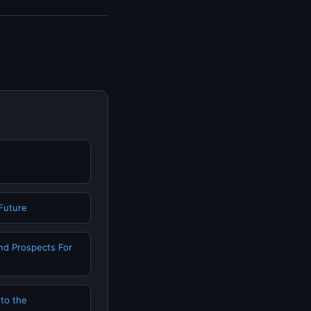
mengunjungi halaman
n terpercaya.
 Future
nd Prospects For
 to the