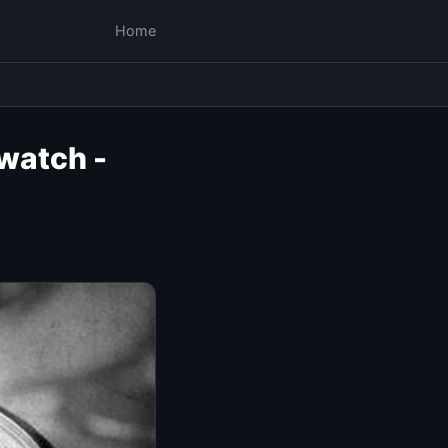
Home
twatch -