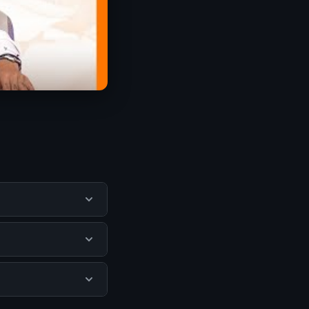
engguna mendapatkan
itus resmi dan
ak ada biaya
isediakan.