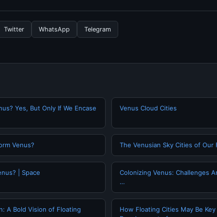
nformasi terbaru tentang Sejarah Jam Tangan / Arloji, Anda bisa 
rkala. Kami selalu memperbarui konten dengan informasi terkini da
Twitter
WhatsApp
Telegram
nus? Yes, But Only If We Encase
Venus Cloud Cities
orm Venus?
The Venusian Sky Cities of Our
enus? | Space
Colonizing Venus: Challenges A
…
: A Bold Vision of Floating
How Floating Cities May Be Key