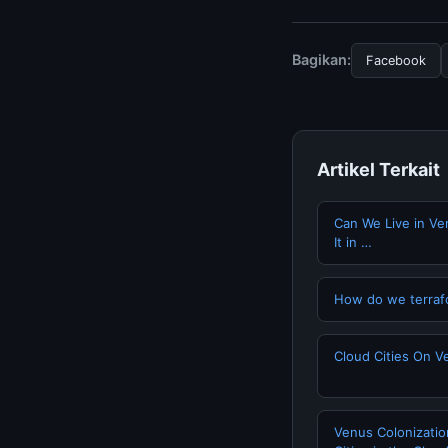
Untuk mendapatkan i
resmi kami secara be
Bagikan:
Facebook
Artikel Terkait
Can We Live in Ve
It in …
How do we terraf
Cloud Cities On V
Venus Colonization