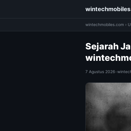
wintechmobile
wintechmobiles.com
›
Ut
Sejarah Ja
wintechm
7 Agustus 2026
•
wintec