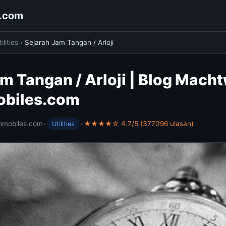
s.com
ilities
›
Sejarah Jam Tangan / Arloji
m Tangan / Arloji | Blog Mach
obiles.com
hmobiles.com
•
•
★★★★☆ 4.7/5 (377096 ulasan)
Utilities