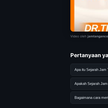
Video oleh
jamtanganc
Pertanyaan ya
Apa itu Sejarah Jam
Sejarah Jam Tangan 
Apakah Sejarah Jam T
informasi lengkap d
mengikuti panduan y
Ya, Sejarah Jam Tang
Bagaimana cara menda
tersembunyi atau la