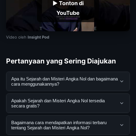
▶ Tonton di
YouTube
Video oleh
Insight Pod
Pertanyaan yang Sering Diajukan
Apa itu Sejarah dan Misteri Angka Nol dan bagaimana
cara menggunakannya?
Sejarah dan Misteri Angka Nol adalah layanan digital
Apakah Sejarah dan Misteri Angka Nol tersedia
yang dirancang untuk membantu pengguna
secara gratis?
mendapatkan informasi lengkap dan terpercaya. Anda
dapat menggunakannya dengan mengunjungi situs
Ya, Sejarah dan Misteri Angka Nol dapat diakses
Bagaimana cara mendapatkan informasi terbaru
resmi dan mengikuti panduan yang tersedia.
secara gratis oleh semua pengguna. Tidak ada biaya
tentang Sejarah dan Misteri Angka Nol?
tersembunyi atau langganan yang diperlukan untuk