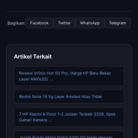
menggunakan layanan dasar yang disediakan.
Untuk mendapatkan informasi terbaru tentang Sejarah
dan Misteri Angka Nol, Anda bisa mengunjungi halaman
resmi kami secara berkala. Kami selalu memperbarui
Bagikan:
Facebook
Twitter
WhatsApp
Telegram
konten dengan informasi terkini dan terpercaya.
Artikel Terkait
Review Infinix Hot 50 Pro, Harga HP Baru Bekas
Layar AMOLED, …
Redmi Note 14 5g Layar Amoled Atau Tidak
7 HP Xiaomi & Poco 1-2 Jutaan Terbaik 2026, Spek
Gahar! Kamera …
Jernih Bukan Main! Nokia X200 5G Hadir dengan