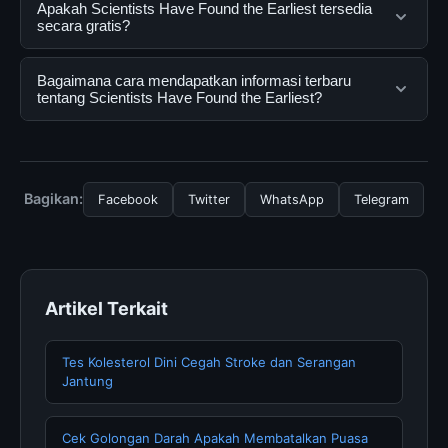
Scientists Have Found the Earliest adalah layanan
Apakah Scientists Have Found the Earliest tersedia
digital yang dirancang untuk membantu pengguna
secara gratis?
mendapatkan informasi lengkap dan terpercaya. Anda
dapat menggunakannya dengan mengunjungi situs
Ya, Scientists Have Found the Earliest dapat diakses
Bagaimana cara mendapatkan informasi terbaru
resmi dan mengikuti panduan yang tersedia.
secara gratis oleh semua pengguna. Tidak ada biaya
tentang Scientists Have Found the Earliest?
tersembunyi atau langganan yang diperlukan untuk
menggunakan layanan dasar yang disediakan.
Untuk mendapatkan informasi terbaru tentang
Scientists Have Found the Earliest, Anda bisa
mengunjungi halaman resmi kami secara berkala. Kami
Bagikan:
Facebook
Twitter
WhatsApp
Telegram
selalu memperbarui konten dengan informasi terkini dan
terpercaya.
Artikel Terkait
Tes Kolesterol Dini Cegah Stroke dan Serangan
Jantung
Cek Golongan Darah Apakah Membatalkan Puasa