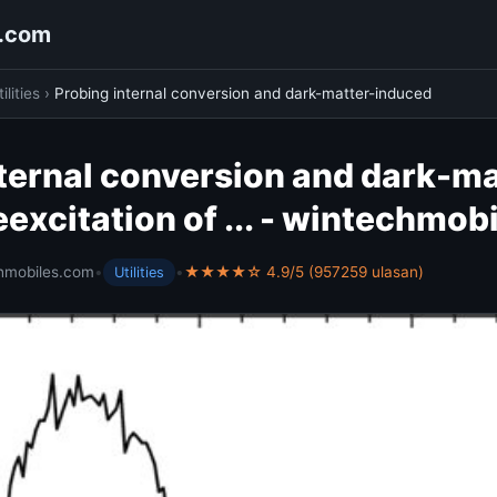
s.com
ilities
›
Probing internal conversion and dark-matter-induced
ternal conversion and dark-ma
excitation of ... - wintechmob
hmobiles.com
•
•
★★★★☆ 4.9/5 (957259 ulasan)
Utilities