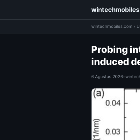
wintechmobile
wintechmobiles.com
›
Ut
Probing in
induced de
6 Agustus 2026
•
wintec