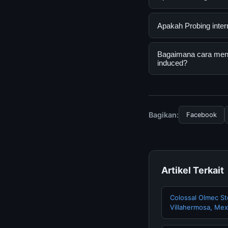
Probing internal co
Apakah Probing inter
pengguna mendapatk
mengunjungi situs r
Ya, Probing interna
Bagaimana cara menda
Tidak ada biaya ter
induced?
disediakan.
Untuk mendapatkan i
bisa mengunjungi ha
terkini dan terpercay
Bagikan:
Facebook
Artikel Terkait
Colossal Olmec St
Villahermosa, Mex