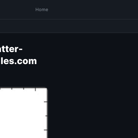
Home
tter-
iles.com