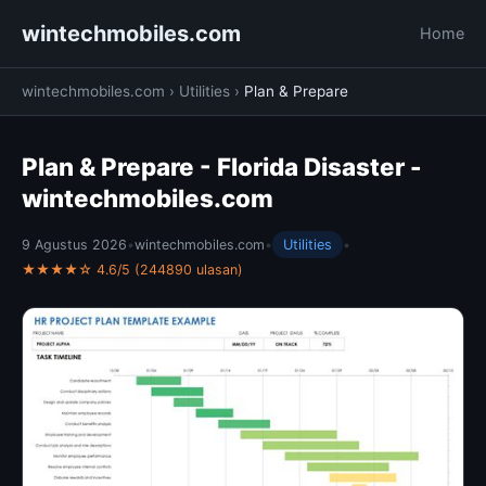
wintechmobiles.com
Home
wintechmobiles.com
›
Utilities
›
Plan & Prepare
Plan & Prepare - Florida Disaster -
wintechmobiles.com
9 Agustus 2026
•
wintechmobiles.com
•
Utilities
•
★★★★☆ 4.6/5 (244890 ulasan)