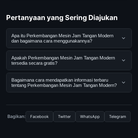
Pertanyaan yang Sering Diajukan
Apa itu Perkembangan Mesin Jam Tangan Modern
dan bagaimana cara menggunakannya?
Perkembangan Mesin Jam Tangan Modern adalah
Apakah Perkembangan Mesin Jam Tangan Modern
layanan digital yang dirancang untuk membantu
tersedia secara gratis?
pengguna mendapatkan informasi lengkap dan
terpercaya. Anda dapat menggunakannya dengan
Ya, Perkembangan Mesin Jam Tangan Modern dapat
Bagaimana cara mendapatkan informasi terbaru
mengunjungi situs resmi dan mengikuti panduan yang
diakses secara gratis oleh semua pengguna. Tidak ada
tentang Perkembangan Mesin Jam Tangan Modern?
tersedia.
biaya tersembunyi atau langganan yang diperlukan
untuk menggunakan layanan dasar yang disediakan.
Untuk mendapatkan informasi terbaru tentang
Perkembangan Mesin Jam Tangan Modern, Anda bisa
mengunjungi halaman resmi kami secara berkala. Kami
Bagikan:
Facebook
Twitter
WhatsApp
Telegram
selalu memperbarui konten dengan informasi terkini dan
terpercaya.