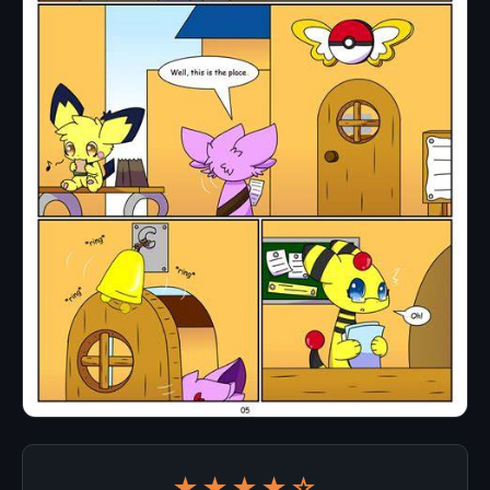
★★★★☆