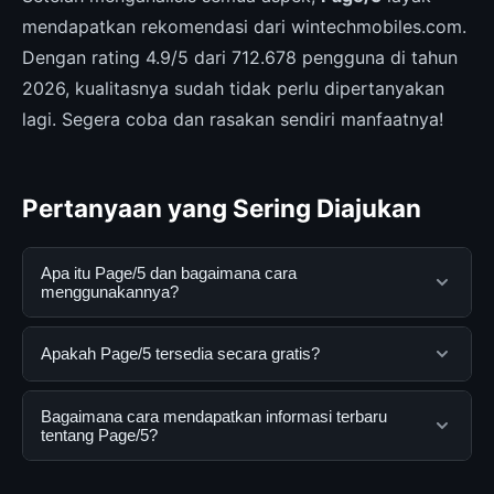
mendapatkan rekomendasi dari wintechmobiles.com.
Dengan rating 4.9/5 dari 712.678 pengguna di tahun
2026, kualitasnya sudah tidak perlu dipertanyakan
lagi. Segera coba dan rasakan sendiri manfaatnya!
Pertanyaan yang Sering Diajukan
Apa itu Page/5 dan bagaimana cara
menggunakannya?
Page/5 adalah layanan digital yang dirancang untuk
Apakah Page/5 tersedia secara gratis?
membantu pengguna mendapatkan informasi lengkap
dan terpercaya. Anda dapat menggunakannya dengan
Ya, Page/5 dapat diakses secara gratis oleh semua
Bagaimana cara mendapatkan informasi terbaru
mengunjungi situs resmi dan mengikuti panduan yang
pengguna. Tidak ada biaya tersembunyi atau langganan
tentang Page/5?
tersedia.
yang diperlukan untuk menggunakan layanan dasar
yang disediakan.
Untuk mendapatkan informasi terbaru tentang Page/5,