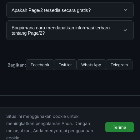
Page/2 adalah layanan digital yang dirancang untuk
Apakah Page/2 tersedia secara gratis?
membantu pengguna mendapatkan informasi lengkap
dan terpercaya. Anda dapat menggunakannya dengan
Ya, Page/2 dapat diakses secara gratis oleh semua
Bagaimana cara mendapatkan informasi terbaru
mengunjungi situs resmi dan mengikuti panduan yang
pengguna. Tidak ada biaya tersembunyi atau langganan
tentang Page/2?
tersedia.
yang diperlukan untuk menggunakan layanan dasar
yang disediakan.
Untuk mendapatkan informasi terbaru tentang Page/2,
Anda bisa mengunjungi halaman resmi kami secara
berkala. Kami selalu memperbarui konten dengan
Bagikan:
Facebook
Twitter
WhatsApp
Telegram
informasi terkini dan terpercaya.
Tentang Kami
Hubungi Kami
Kebijakan Privasi
Situs ini menggunakan cookie untuk
Syarat & Ketentuan
Disclaimer
meningkatkan pengalaman Anda. Dengan
Terima
melanjutkan, Anda menyetujui penggunaan
© 2026 wintechmobiles.com. All rights reserved.
cookie.