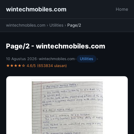
wintechmobiles.com
Home
wintechmobiles.com
›
Utilities
›
Page/2
Page/2 - wintechmobiles.com
10 Agustus 2026
•
wintechmobiles.com
•
Utilities
•
★★★★☆ 4.6/5 (653834 ulasan)