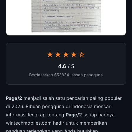
★★★★☆
4.6
/ 5
Berdasarkan 653834 ulasan pengguna
Page/2
menjadi salah satu pencarian paling populer
di 2026. Ribuan pengguna di Indonesia mencari
informasi lengkap tentang
Page/2
setiap harinya.
wintechmobiles.com hadir untuk memberikan
panduan terlengkap yang Anda butuhkan.