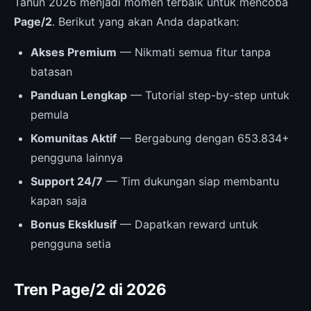
Tahun 2026 menjadi momen terbaik untuk mencoba
Page/2
. Berikut yang akan Anda dapatkan:
Akses Premium
— Nikmati semua fitur tanpa
batasan
Panduan Lengkap
— Tutorial step-by-step untuk
pemula
Komunitas Aktif
— Bergabung dengan 653.834+
pengguna lainnya
Support 24/7
— Tim dukungan siap membantu
kapan saja
Bonus Eksklusif
— Dapatkan reward untuk
pengguna setia
Tren Page/2 di 2026