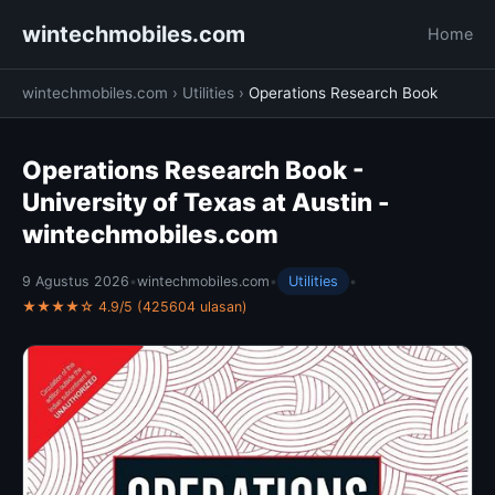
wintechmobiles.com
Home
wintechmobiles.com
›
Utilities
›
Operations Research Book
Operations Research Book -
University of Texas at Austin -
wintechmobiles.com
9 Agustus 2026
•
wintechmobiles.com
•
Utilities
•
★★★★☆ 4.9/5 (425604 ulasan)