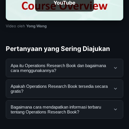
YouTube
Video oleh
Yong Wang
Pertanyaan yang Sering Diajukan
Apa itu Operations Research Book dan bagaimana
cara menggunakannya?
Operations Research Book adalah layanan digital yang
Apakah Operations Research Book tersedia secara
dirancang untuk membantu pengguna mendapatkan
gratis?
informasi lengkap dan terpercaya. Anda dapat
menggunakannya dengan mengunjungi situs resmi dan
Ya, Operations Research Book dapat diakses secara
Bagaimana cara mendapatkan informasi terbaru
mengikuti panduan yang tersedia.
gratis oleh semua pengguna. Tidak ada biaya
tentang Operations Research Book?
tersembunyi atau langganan yang diperlukan untuk
menggunakan layanan dasar yang disediakan.
Untuk mendapatkan informasi terbaru tentang