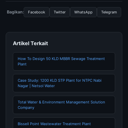
Operations Research Book, Anda bisa mengunjungi
halaman resmi kami secara berkala. Kami selalu
Bagikan:
Facebook
Twitter
WhatsApp
Telegram
memperbarui konten dengan informasi terkini dan
terpercaya.
Artikel Terkait
How To Design 50 KLD MBBR Sewage Treatment
Plant
Case Study: 1200 KLD STP Plant for NTPC Nabi
Nagar | Netsol Water
Total Water & Environment Management Solution
Company
Bissell Point Wastewater Treatment Plant