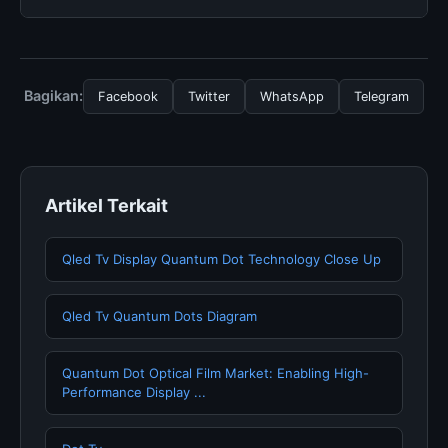
tersedia.
biaya tersembunyi atau langganan yang diperlukan
untuk menggunakan layanan dasar yang disediakan.
Untuk mendapatkan informasi terbaru tentang
Operations Research: A Practical Introduction, Anda
bisa mengunjungi halaman resmi kami secara berkala.
Bagikan:
Facebook
Twitter
WhatsApp
Telegram
Kami selalu memperbarui konten dengan informasi
terkini dan terpercaya.
Artikel Terkait
Qled Tv Display Quantum Dot Technology Close Up
Qled Tv Quantum Dots Diagram
Quantum Dot Optical Film Market: Enabling High-
Performance Display ...