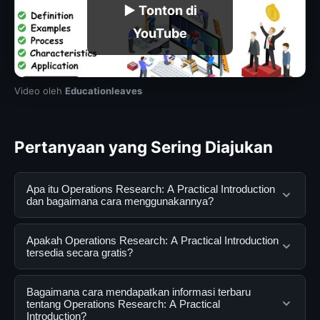
▶ Tonton di
YouTube
Video oleh
Educationleaves
Pertanyaan yang Sering Diajukan
Apa itu Operations Research: A Practical Introduction
dan bagaimana cara menggunakannya?
Operations Research: A Practical Introduction adalah
Apakah Operations Research: A Practical Introduction
layanan digital yang dirancang untuk membantu
tersedia secara gratis?
pengguna mendapatkan informasi lengkap dan
terpercaya. Anda dapat menggunakannya dengan
Ya, Operations Research: A Practical Introduction dapat
Bagaimana cara mendapatkan informasi terbaru
mengunjungi situs resmi dan mengikuti panduan yang
diakses secara gratis oleh semua pengguna. Tidak ada
tentang Operations Research: A Practical
Introduction?