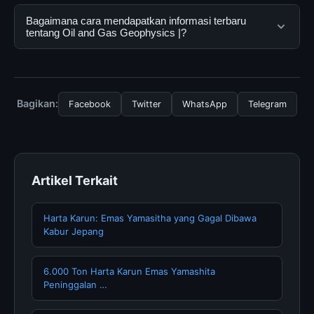
menggunakannya dengan mengunjungi situs resmi dan
Ya, Oil and Gas Geophysics | dapat diakses secara
Bagaimana cara mendapatkan informasi terbaru
mengikuti panduan yang tersedia.
gratis oleh semua pengguna. Tidak ada biaya
tentang Oil and Gas Geophysics |?
tersembunyi atau langganan yang diperlukan untuk
menggunakan layanan dasar yang disediakan.
Untuk mendapatkan informasi terbaru tentang Oil and
Gas Geophysics |, Anda bisa mengunjungi halaman
resmi kami secara berkala. Kami selalu memperbarui
Bagikan:
Facebook
Twitter
WhatsApp
Telegram
konten dengan informasi terkini dan terpercaya.
Artikel Terkait
Harta Karun: Emas Yamasitha yang Gagal Dibawa
Kabur Jepang
6.000 Ton Harta Karun Emas Yamashita
Peninggalan …