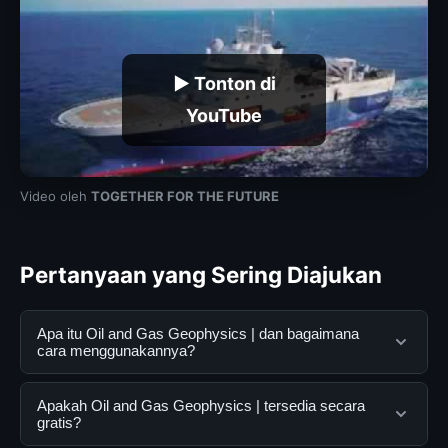
▶ Tonton di
YouTube
Video oleh
TOGETHER FOR THE FUTURE
Pertanyaan yang Sering Diajukan
Apa itu Oil and Gas Geophysics | dan bagaimana
cara menggunakannya?
Oil and Gas Geophysics | adalah layanan digital yang
Apakah Oil and Gas Geophysics | tersedia secara
dirancang untuk membantu pengguna mendapatkan
gratis?
informasi lengkap dan terpercaya. Anda dapat