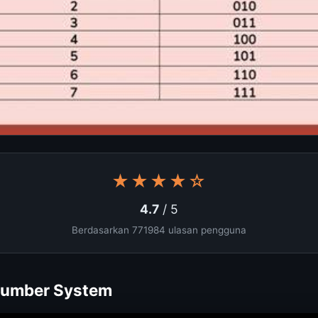
★★★★☆
4.7
/ 5
Berdasarkan 771984 ulasan pengguna
 Number System