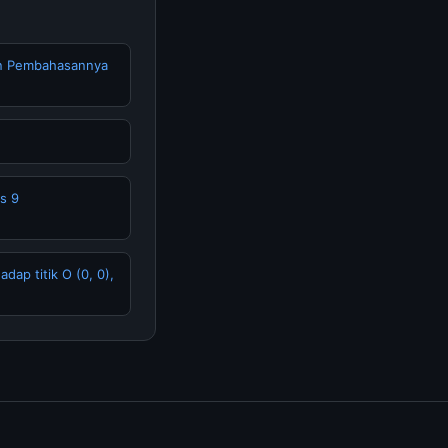
dan Pembahasannya
s 9
dap titik O (0, 0),