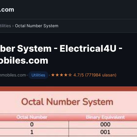
s.com
ilities
›
Octal Number System
er System - Electrical4U -
obiles.com
hmobiles.com
•
•
★★★★☆ 4.7/5 (771984 ulasan)
Utilities