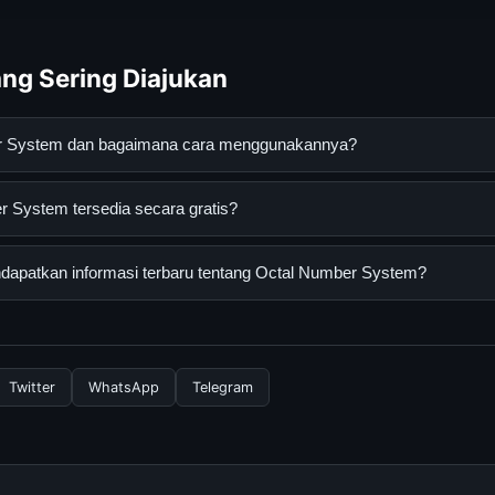
ng Sering Diajukan
er System dan bagaimana cara menggunakannya?
m adalah layanan digital yang dirancang untuk membantu penggu
 System tersedia secara gratis?
an terpercaya. Anda dapat menggunakannya dengan mengunjungi s
ang tersedia.
stem dapat diakses secara gratis oleh semua pengguna. Tidak ad
apatkan informasi terbaru tentang Octal Number System?
 diperlukan untuk menggunakan layanan dasar yang disediakan.
nformasi terbaru tentang Octal Number System, Anda bisa mengu
rkala. Kami selalu memperbarui konten dengan informasi terkini da
Twitter
WhatsApp
Telegram