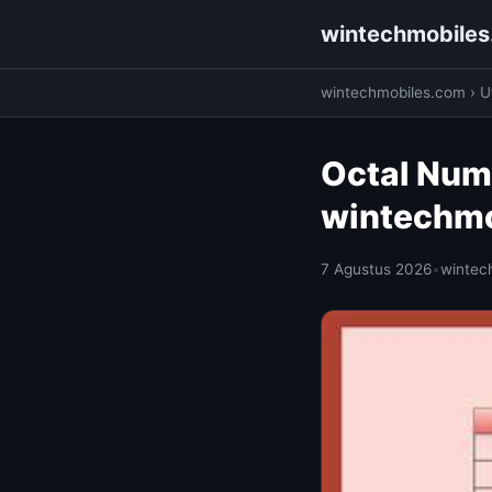
wintechmobile
wintechmobiles.com
›
Ut
Octal Numb
wintechm
7 Agustus 2026
•
wintec