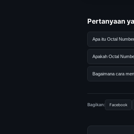
Pertanyaan ya
Apa itu Octal Numb
Octal Number Syste
Apakah Octal Number
informasi lengkap d
mengikuti panduan y
Ya, Octal Number Sy
Bagaimana cara mend
atau langganan yang
Untuk mendapatkan i
resmi kami secara be
Bagikan:
Facebook