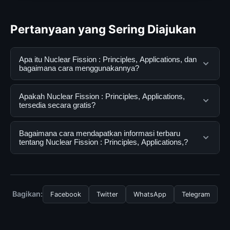
Pertanyaan yang Sering Diajukan
Apa itu Nuclear Fission : Principles, Applications, dan
bagaimana cara menggunakannya?
Nuclear Fission : Principles, Applications, adalah
Apakah Nuclear Fission : Principles, Applications,
layanan digital yang dirancang untuk membantu
tersedia secara gratis?
pengguna mendapatkan informasi lengkap dan
terpercaya. Anda dapat menggunakannya dengan
Ya, Nuclear Fission : Principles, Applications, dapat
Bagaimana cara mendapatkan informasi terbaru
mengunjungi situs resmi dan mengikuti panduan yang
diakses secara gratis oleh semua pengguna. Tidak ada
tentang Nuclear Fission : Principles, Applications,?
tersedia.
biaya tersembunyi atau langganan yang diperlukan
untuk menggunakan layanan dasar yang disediakan.
Untuk mendapatkan informasi terbaru tentang Nuclear
Fission : Principles, Applications,, Anda bisa
mengunjungi halaman resmi kami secara berkala. Kami
Bagikan:
Facebook
Twitter
WhatsApp
Telegram
selalu memperbarui konten dengan informasi terkini dan
terpercaya.