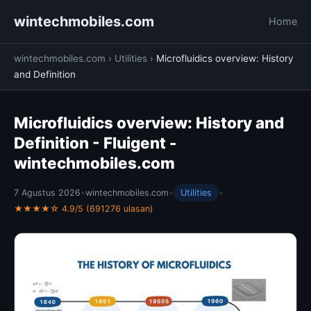
wintechmobiles.com
Home
wintechmobiles.com
›
Utilities
›
Microfluidics overview: History
and Definition
Microfluidics overview: History and
Definition - Fluigent -
wintechmobiles.com
7 Agustus 2026
•
wintechmobiles.com
•
Utilities
•
★★★★☆ 4.9/5 (691276 ulasan)