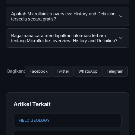
Microfluidics overview: History and Definition adalah
Apakah Microfluidics overview: History and Definition
layanan digital yang dirancang untuk membantu
tersedia secara gratis?
pengguna mendapatkan informasi lengkap dan
terpercaya. Anda dapat menggunakannya dengan
Ya, Microfluidics overview: History and Definition dapat
Bagaimana cara mendapatkan informasi terbaru
mengunjungi situs resmi dan mengikuti panduan yang
diakses secara gratis oleh semua pengguna. Tidak ada
tentang Microfluidics overview: History and Definition?
tersedia.
biaya tersembunyi atau langganan yang diperlukan
untuk menggunakan layanan dasar yang disediakan.
Untuk mendapatkan informasi terbaru tentang
Microfluidics overview: History and Definition, Anda
bisa mengunjungi halaman resmi kami secara berkala.
Bagikan:
Facebook
Twitter
WhatsApp
Telegram
Kami selalu memperbarui konten dengan informasi
terkini dan terpercaya.
Artikel Terkait
FIELD GEOLOGY