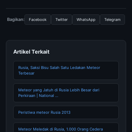
untuk menggunakan layanan dasar yang disediakan.
Untuk mendapatkan informasi terbaru tentang
Mengukur Potensi Energi Laut Mencapai, Anda bisa
mengunjungi halaman resmi kami secara berkala. Kami
Bagikan:
Facebook
Twitter
WhatsApp
Telegram
selalu memperbarui konten dengan informasi terkini dan
terpercaya.
Artikel Terkait
Rusia, Saksi Bisu Salah Satu Ledakan Meteor
Terbesar
Meteor yang Jatuh di Rusia Lebih Besar dari
Perkiraan | National …
Peristiwa meteor Rusia 2013
Meteor Meledak di Rusia, 1.000 Orang Cedera