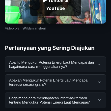
▶ Tonton di
YouTube
Video oleh
Wildan anshori
Pertanyaan yang Sering Diajukan
Apa itu Mengukur Potensi Energi Laut Mencapai dan
bagaimana cara menggunakannya?
Mengukur Potensi Energi Laut Mencapai adalah layanan
Apakah Mengukur Potensi Energi Laut Mencapai
digital yang dirancang untuk membantu pengguna
tersedia secara gratis?
mendapatkan informasi lengkap dan terpercaya. Anda
dapat menggunakannya dengan mengunjungi situs
Ya, Mengukur Potensi Energi Laut Mencapai dapat
Bagaimana cara mendapatkan informasi terbaru
resmi dan mengikuti panduan yang tersedia.
diakses secara gratis oleh semua pengguna. Tidak ada
tentang Mengukur Potensi Energi Laut Mencapai?
biaya tersembunyi atau langganan yang diperlukan