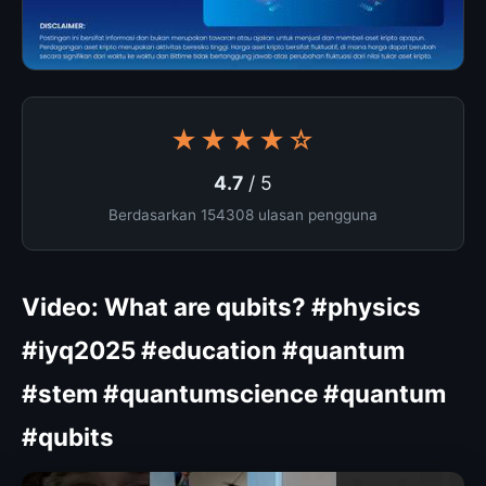
★★★★☆
4.7
/ 5
Berdasarkan 154308 ulasan pengguna
Video: What are qubits? #physics
#iyq2025 #education #quantum
#stem #quantumscience #quantum
#qubits