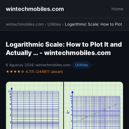
wintechmobiles.com
Home
wintechmobiles.com
›
Utilities
›
Logarithmic Scale: How to Plot
Logarithmic Scale: How to Plot It and
Actually … - wintechmobiles.com
6 Agustus 2026
•
wintechmobiles.com
•
Utilities
•
★★★★☆ 4.7/5 (244811 ulasan)