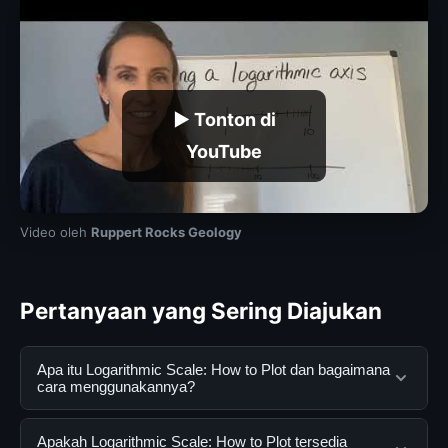
▶ Tonton di
YouTube
Video oleh
Ruppert Rocks Geology
Pertanyaan yang Sering Diajukan
Apa itu Logarithmic Scale: How to Plot dan bagaimana
cara menggunakannya?
Logarithmic Scale: How to Plot adalah layanan digital
Apakah Logarithmic Scale: How to Plot tersedia