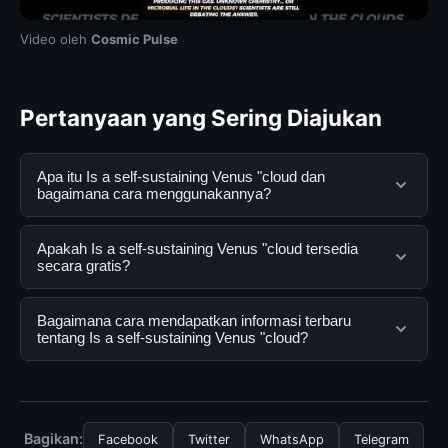
Video oleh
Cosmic Pulse
Pertanyaan yang Sering Diajukan
Apa itu Is a self-sustaining Venus "cloud dan
bagaimana cara menggunakannya?
Is a self-sustaining Venus "cloud adalah layanan digital
Apakah Is a self-sustaining Venus "cloud tersedia
yang dirancang untuk membantu pengguna
secara gratis?
mendapatkan informasi lengkap dan terpercaya. Anda
dapat menggunakannya dengan mengunjungi situs
Ya, Is a self-sustaining Venus "cloud dapat diakses
Bagaimana cara mendapatkan informasi terbaru
resmi dan mengikuti panduan yang tersedia.
secara gratis oleh semua pengguna. Tidak ada biaya
tentang Is a self-sustaining Venus "cloud?
tersembunyi atau langganan yang diperlukan untuk
menggunakan layanan dasar yang disediakan.
Untuk mendapatkan informasi terbaru tentang Is a self-
sustaining Venus "cloud, Anda bisa mengunjungi
halaman resmi kami secara berkala. Kami selalu
Bagikan:
Facebook
Twitter
WhatsApp
Telegram