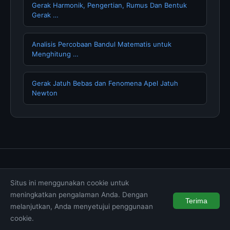
Gerak Harmonik, Pengertian, Rumus Dan Bentuk
Gerak …
Analisis Percobaan Bandul Matematis untuk
Menghitung …
Gerak Jatuh Bebas dan Fenomena Apel Jatuh
Newton
Tentang Kami
Hubungi Kami
Kebijakan Privasi
Situs ini menggunakan cookie untuk
Syarat & Ketentuan
Disclaimer
meningkatkan pengalaman Anda. Dengan
Terima
melanjutkan, Anda menyetujui penggunaan
© 2026 wintechmobiles.com. All rights reserved.
cookie.