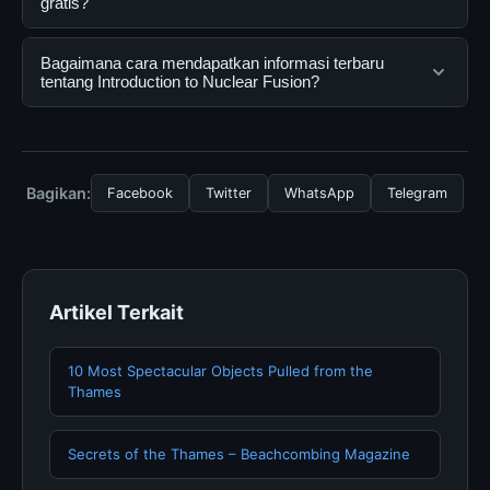
yang dirancang untuk membantu pengguna
gratis?
mendapatkan informasi lengkap dan terpercaya. Anda
dapat menggunakannya dengan mengunjungi situs
Ya, Introduction to Nuclear Fusion dapat diakses
Bagaimana cara mendapatkan informasi terbaru
resmi dan mengikuti panduan yang tersedia.
secara gratis oleh semua pengguna. Tidak ada biaya
tentang Introduction to Nuclear Fusion?
tersembunyi atau langganan yang diperlukan untuk
menggunakan layanan dasar yang disediakan.
Untuk mendapatkan informasi terbaru tentang
Introduction to Nuclear Fusion, Anda bisa mengunjungi
halaman resmi kami secara berkala. Kami selalu
Bagikan:
Facebook
Twitter
WhatsApp
Telegram
memperbarui konten dengan informasi terkini dan
terpercaya.
Artikel Terkait
10 Most Spectacular Objects Pulled from the
Thames
Secrets of the Thames – Beachcombing Magazine