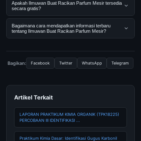
Ilmuwan Buat Racikan Parfum Mesir adalah layanan
Apakah Ilmuwan Buat Racikan Parfum Mesir tersedia
digital yang dirancang untuk membantu pengguna
secara gratis?
mendapatkan informasi lengkap dan terpercaya. Anda
dapat menggunakannya dengan mengunjungi situs
Ya, Ilmuwan Buat Racikan Parfum Mesir dapat diakses
Bagaimana cara mendapatkan informasi terbaru
resmi dan mengikuti panduan yang tersedia.
secara gratis oleh semua pengguna. Tidak ada biaya
tentang Ilmuwan Buat Racikan Parfum Mesir?
tersembunyi atau langganan yang diperlukan untuk
menggunakan layanan dasar yang disediakan.
Untuk mendapatkan informasi terbaru tentang Ilmuwan
Buat Racikan Parfum Mesir, Anda bisa mengunjungi
halaman resmi kami secara berkala. Kami selalu
Bagikan:
Facebook
Twitter
WhatsApp
Telegram
memperbarui konten dengan informasi terkini dan
terpercaya.
Artikel Terkait
LAPORAN PRAKTIKUM KIMIA ORGANIK (TPK18225)
PERCOBAAN III IDENTIFIKASI ...
Praktikum Kimia Dasar: Identifikasi Gugus Karbonil