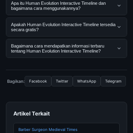
Apa itu Human Evolution Interactive Timeline dan
bagaimana cara menggunakannya?
Human Evolution Interactive Timeline adalah layanan
Apakah Human Evolution Interactive Timeline tersedia
digital yang dirancang untuk membantu pengguna
secara gratis?
mendapatkan informasi lengkap dan terpercaya. Anda
dapat menggunakannya dengan mengunjungi situs
Ya, Human Evolution Interactive Timeline dapat diakses
Bagaimana cara mendapatkan informasi terbaru
resmi dan mengikuti panduan yang tersedia.
secara gratis oleh semua pengguna. Tidak ada biaya
tentang Human Evolution Interactive Timeline?
tersembunyi atau langganan yang diperlukan untuk
menggunakan layanan dasar yang disediakan.
Untuk mendapatkan informasi terbaru tentang Human
Evolution Interactive Timeline, Anda bisa mengunjungi
halaman resmi kami secara berkala. Kami selalu
Bagikan:
Facebook
Twitter
WhatsApp
Telegram
memperbarui konten dengan informasi terkini dan
terpercaya.
Artikel Terkait
Barber Surgeon Medieval Times