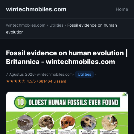
wintechmobiles.com
Home
wintechmobiles.com
›
Utilities
›
Fossil evidence on human
evolution
Fossil evidence on human evolution |
Britannica - wintechmobiles.com
7 Agustus 2026
•
wintechmobiles.com
•
Utilities
•
★★★★☆ 4.5/5 (681464 ulasan)