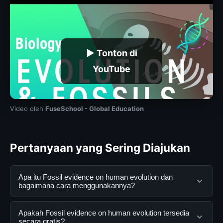
▶ Tonton di
YouTube
Video oleh
FuseSchool - Global Education
Pertanyaan yang Sering Diajukan
Apa itu Fossil evidence on human evolution dan
bagaimana cara menggunakannya?
Fossil evidence on human evolution adalah layanan
Apakah Fossil evidence on human evolution tersedia
digital yang dirancang untuk membantu pengguna
secara gratis?