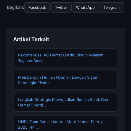
halaman resmi kami secara berkala. Kami selalu
Bagikan:
Facebook
Twitter
WhatsApp
Telegram
memperbarui konten dengan informasi terkini dan
terpercaya.
Artikel Terkait
Rekomendasi AC Hemat Listrik: Dingin Nyaman,
Tagihan Aman
Membangun Hunian Nyaman Dengan Sistem
Pendingin Efisien
Langkah Strategis Mewujudkan Rumah Sejuk Dan
Hemat Energi …
UNEJ Tuan Rumah Kontes Mobil Hemat Energi
2025, 44 …