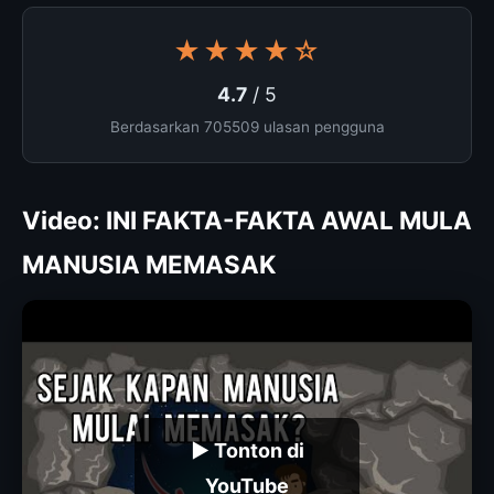
★★★★☆
4.7
/ 5
Berdasarkan 705509 ulasan pengguna
Video: INI FAKTA-FAKTA AWAL MULA
MANUSIA MEMASAK
▶ Tonton di
YouTube