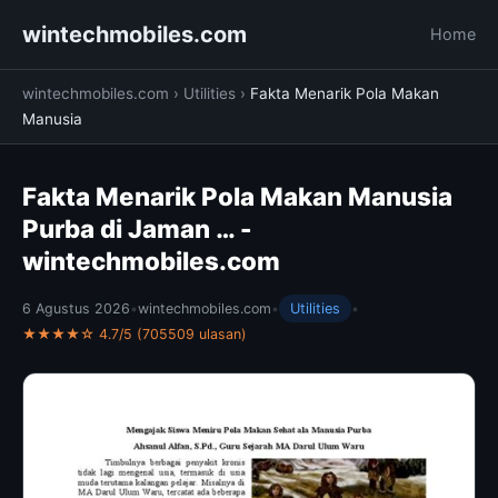
wintechmobiles.com
Home
wintechmobiles.com
›
Utilities
›
Fakta Menarik Pola Makan
Manusia
Fakta Menarik Pola Makan Manusia
Purba di Jaman … -
wintechmobiles.com
6 Agustus 2026
•
wintechmobiles.com
•
Utilities
•
★★★★☆ 4.7/5 (705509 ulasan)