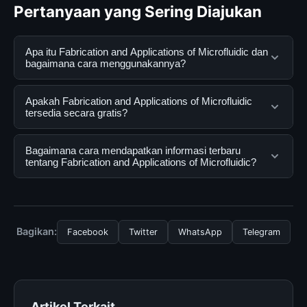
Pertanyaan yang Sering Diajukan
Apa itu Fabrication and Applications of Microfluidic dan
bagaimana cara menggunakannya?
Fabrication and Applications of Microfluidic adalah
Apakah Fabrication and Applications of Microfluidic
layanan digital yang dirancang untuk membantu
tersedia secara gratis?
pengguna mendapatkan informasi lengkap dan
terpercaya. Anda dapat menggunakannya dengan
Ya, Fabrication and Applications of Microfluidic dapat
Bagaimana cara mendapatkan informasi terbaru
mengunjungi situs resmi dan mengikuti panduan yang
diakses secara gratis oleh semua pengguna. Tidak ada
tentang Fabrication and Applications of Microfluidic?
tersedia.
biaya tersembunyi atau langganan yang diperlukan
untuk menggunakan layanan dasar yang disediakan.
Untuk mendapatkan informasi terbaru tentang
Fabrication and Applications of Microfluidic, Anda bisa
mengunjungi halaman resmi kami secara berkala. Kami
Bagikan:
Facebook
Twitter
WhatsApp
Telegram
selalu memperbarui konten dengan informasi terkini dan
terpercaya.
Artikel Terkait