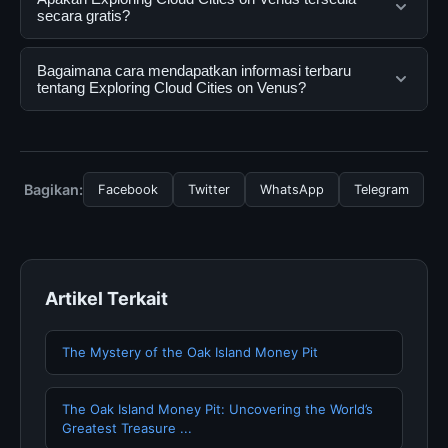
yang dirancang untuk membantu pengguna
secara gratis?
mendapatkan informasi lengkap dan terpercaya. Anda
dapat menggunakannya dengan mengunjungi situs
Ya, Exploring Cloud Cities on Venus dapat diakses
Bagaimana cara mendapatkan informasi terbaru
resmi dan mengikuti panduan yang tersedia.
secara gratis oleh semua pengguna. Tidak ada biaya
tentang Exploring Cloud Cities on Venus?
tersembunyi atau langganan yang diperlukan untuk
menggunakan layanan dasar yang disediakan.
Untuk mendapatkan informasi terbaru tentang
Exploring Cloud Cities on Venus, Anda bisa
mengunjungi halaman resmi kami secara berkala. Kami
Bagikan:
Facebook
Twitter
WhatsApp
Telegram
selalu memperbarui konten dengan informasi terkini dan
terpercaya.
Artikel Terkait
The Mystery of the Oak Island Money Pit
The Oak Island Money Pit: Uncovering the World’s
Greatest Treasure ...