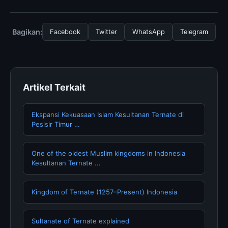
untuk menggunakan layanan dasar yang disediakan.
Untuk mendapatkan informasi terbaru tentang
Evolution of Outrigger Structural System:, Anda bisa
mengunjungi halaman resmi kami secara berkala. Kami
Bagikan:
Facebook
Twitter
WhatsApp
Telegram
selalu memperbarui konten dengan informasi terkini dan
terpercaya.
Artikel Terkait
Ekspansi Kekuasaan Islam Kesultanan Ternate di
Pesisir Timur …
One of the oldest Muslim kingdoms in Indonesia
Kesultanan Ternate ...
Kingdom of Ternate (1257–Present) Indonesia
Sultanate of Ternate explained