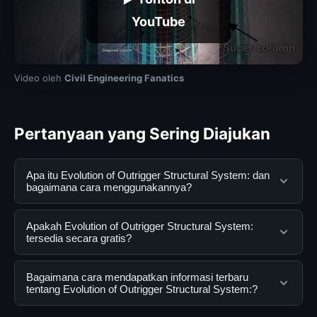
YouTube
Video oleh
Civil Engineering Fanatics
Pertanyaan yang Sering Diajukan
Apa itu Evolution of Outrigger Structural System: dan
bagaimana cara menggunakannya?
Evolution of Outrigger Structural System: adalah
Apakah Evolution of Outrigger Structural System:
layanan digital yang dirancang untuk membantu
tersedia secara gratis?
pengguna mendapatkan informasi lengkap dan
terpercaya. Anda dapat menggunakannya dengan
Ya, Evolution of Outrigger Structural System: dapat
Bagaimana cara mendapatkan informasi terbaru
mengunjungi situs resmi dan mengikuti panduan yang
diakses secara gratis oleh semua pengguna. Tidak ada
tentang Evolution of Outrigger Structural System:?
tersedia.
biaya tersembunyi atau langganan yang diperlukan