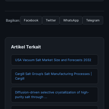
atau langganan yang diperlukan untuk menggunakan
layanan dasar yang disediakan.
Untuk mendapatkan informasi terbaru tentang Corpus
Juris Civilis, Anda bisa mengunjungi halaman resmi
kami secara berkala. Kami selalu memperbarui konten
Bagikan:
Facebook
Twitter
WhatsApp
Telegram
dengan informasi terkini dan terpercaya.
Artikel Terkait
USA Vacuum Salt Market Size and Forecasts 2032
Cargill Salt Group’s Salt Manufacturing Processes |
Cargill
Diffusion-driven selective crystallization of high-
purity salt through ...