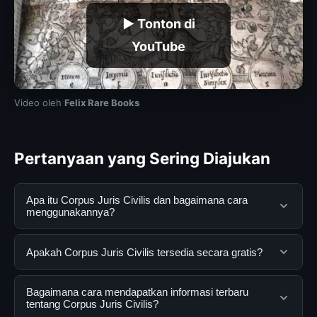
▶ Tonton di
YouTube
Video oleh
Felix Rare Books
Pertanyaan yang Sering Diajukan
Apa itu Corpus Juris Civilis dan bagaimana cara
menggunakannya?
Corpus Juris Civilis adalah layanan digital yang
Apakah Corpus Juris Civilis tersedia secara gratis?
dirancang untuk membantu pengguna mendapatkan
informasi lengkap dan terpercaya. Anda dapat
Ya, Corpus Juris Civilis dapat diakses secara gratis
Bagaimana cara mendapatkan informasi terbaru
menggunakannya dengan mengunjungi situs resmi dan
oleh semua pengguna. Tidak ada biaya tersembunyi
tentang Corpus Juris Civilis?
mengikuti panduan yang tersedia.