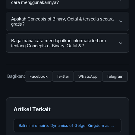
cara menggunakannya?
Concepts of Binary, Octal & adalah layanan digital yang
Apakah Concepts of Binary, Octal & tersedia secara
dirancang untuk membantu pengguna mendapatkan
gratis?
informasi lengkap dan terpercaya. Anda dapat
menggunakannya dengan mengunjungi situs resmi dan
Ya, Concepts of Binary, Octal & dapat diakses secara
Bagaimana cara mendapatkan informasi terbaru
mengikuti panduan yang tersedia.
gratis oleh semua pengguna. Tidak ada biaya
tentang Concepts of Binary, Octal &?
tersembunyi atau langganan yang diperlukan untuk
menggunakan layanan dasar yang disediakan.
Untuk mendapatkan informasi terbaru tentang
Concepts of Binary, Octal &, Anda bisa mengunjungi
halaman resmi kami secara berkala. Kami selalu
Bagikan:
Facebook
Twitter
WhatsApp
Telegram
memperbarui konten dengan informasi terkini dan
terpercaya.
Artikel Terkait
Bali mini empire: Dynamics of Gelgel Kingdom as …