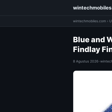
wintechmobile
wintechmobiles.com
›
Ut
Blue and W
Findlay Fi
8 Agustus 2026
•
wintec