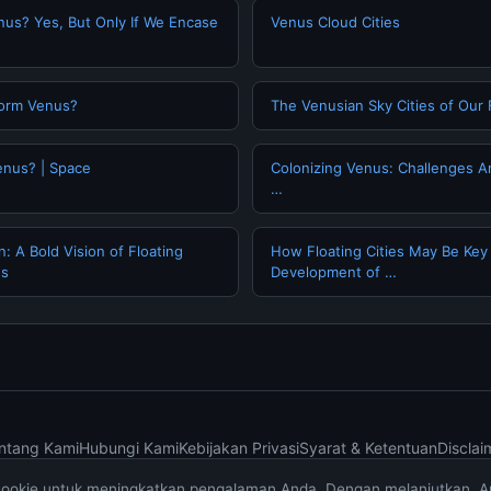
nus? Yes, But Only If We Encase
Venus Cloud Cities
orm Venus?
The Venusian Sky Cities of Our
enus? | Space
Colonizing Venus: Challenges A
…
: A Bold Vision of Floating
How Floating Cities May Be Key
ds
Development of …
ntang Kami
Hubungi Kami
Kebijakan Privasi
Syarat & Ketentuan
Disclai
cookie untuk meningkatkan pengalaman Anda. Dengan melanjutkan, 
© 2026 wintechmobiles.com. All rights reserved.