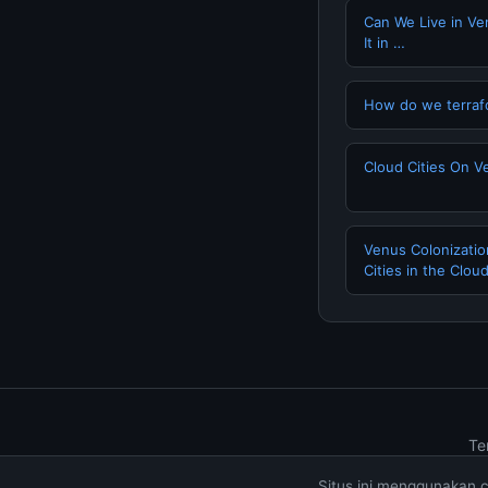
Can We Live in Ve
It in …
How do we terraf
Cloud Cities On V
Venus Colonization
Cities in the Clou
Te
Situs ini menggunakan 