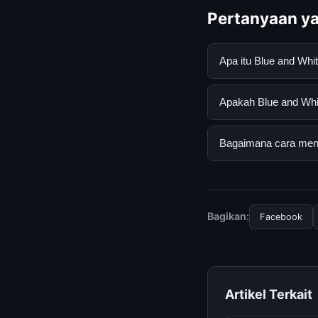
Pertanyaan ya
Apa itu Blue and Wh
Blue and White Porc
Apakah Blue and Whit
mendapatkan inform
resmi dan mengikuti
Ya, Blue and White 
Bagaimana cara menda
tersembunyi atau la
Untuk mendapatkan i
halaman resmi kami 
terpercaya.
Bagikan:
Facebook
Artikel Terkait