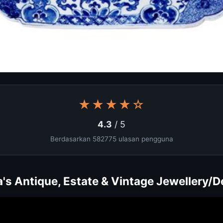
★★★★☆
4.3
/ 5
Berdasarkan 582775 ulasan pengguna
's Antique, Estate & Vintage Jewellery/D