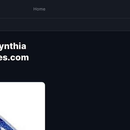
Home
Cynthia
les.com