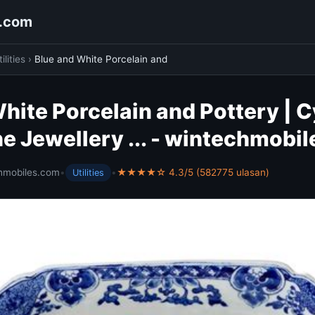
s.com
ilities
›
Blue and White Porcelain and
hite Porcelain and Pottery | 
ne Jewellery ... - wintechmobi
hmobiles.com
•
•
★★★★☆ 4.3/5 (582775 ulasan)
Utilities