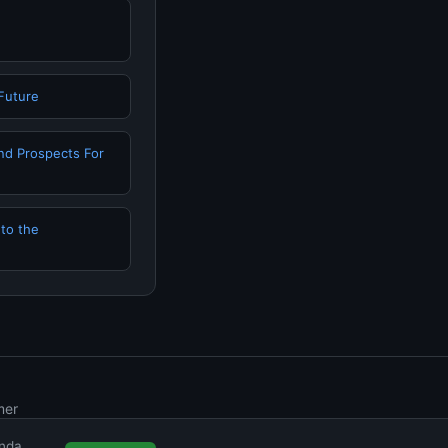
 Future
nd Prospects For
 to the
mer
Anda