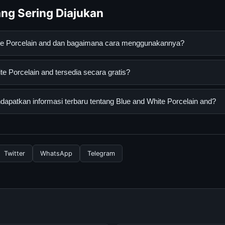
ng Sering Diajukan
ite Porcelain and dan bagaimana cara menggunakannya?
elain and adalah layanan digital yang dirancang untuk membantu 
e Porcelain and tersedia secara gratis?
asi lengkap dan terpercaya. Anda dapat menggunakannya dengan 
 panduan yang tersedia.
Porcelain and dapat diakses secara gratis oleh semua pengguna. Ti
patkan informasi terbaru tentang Blue and White Porcelain and?
ngganan yang diperlukan untuk menggunakan layanan dasar yang d
nformasi terbaru tentang Blue and White Porcelain and, Anda bisa
secara berkala. Kami selalu memperbarui konten dengan informasi t
Twitter
WhatsApp
Telegram