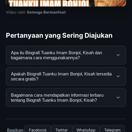
Video oleh
Semoga Bermanfaat
Pertanyaan yang Sering Diajukan
Apa itu Biografi Tuanku Imam Bonjol, Kisah dan
bagaimana cara menggunakannya?
Biografi Tuanku Imam Bonjol, Kisah adalah layanan
Apakah Biografi Tuanku Imam Bonjol, Kisah tersedia
digital yang dirancang untuk membantu pengguna
secara gratis?
mendapatkan informasi lengkap dan terpercaya. Anda
dapat menggunakannya dengan mengunjungi situs
Ya, Biografi Tuanku Imam Bonjol, Kisah dapat diakses
Bagaimana cara mendapatkan informasi terbaru
resmi dan mengikuti panduan yang tersedia.
secara gratis oleh semua pengguna. Tidak ada biaya
tentang Biografi Tuanku Imam Bonjol, Kisah?
tersembunyi atau langganan yang diperlukan untuk
menggunakan layanan dasar yang disediakan.
Untuk mendapatkan informasi terbaru tentang Biografi
Tuanku Imam Bonjol, Kisah, Anda bisa mengunjungi
halaman resmi kami secara berkala. Kami selalu
Bagikan:
Facebook
Twitter
WhatsApp
Telegram