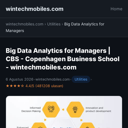
wintechmobiles.com
Home
wintechmobiles.com
›
Utilities
›
Big Data Analytics for
Managers
Big Data Analytics for Managers |
CBS - Copenhagen Business School
- wintechmobiles.com
6 Agustus 2026
•
wintechmobiles.com
•
Utilities
•
★★★★☆ 4.4/5 (481208 ulasan)