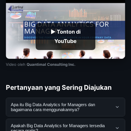
▶ Tonton di
YouTube
Video oleh
Quantimal Consulting Inc.
Pertanyaan yang Sering Diajukan
Apa itu Big Data Analytics for Managers dan
bagaimana cara menggunakannya?
Big Data Analytics for Managers adalah layanan digital
Apakah Big Data Analytics for Managers tersedia
yang dirancang untuk membantu pengguna
secara gratis?