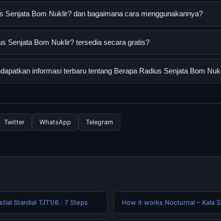
us Senjata Bom Nuklir? dan bagaimana cara menggunakannya?
ta Bom Nuklir? adalah layanan digital yang dirancang untuk memb
 Senjata Bom Nuklir? tersedia secara gratis?
asi lengkap dan terpercaya. Anda dapat menggunakannya dengan 
 panduan yang tersedia.
enjata Bom Nuklir? dapat diakses secara gratis oleh semua penggu
apatkan informasi terbaru tentang Berapa Radius Senjata Bom Nukl
ngganan yang diperlukan untuk menggunakan layanan dasar yang d
nformasi terbaru tentang Berapa Radius Senjata Bom Nuklir?, And
secara berkala. Kami selalu memperbarui konten dengan informasi t
Twitter
WhatsApp
Telegram
tial Stardial TJT1/6 : 7 Steps
How it works Nocturnal – Kala S