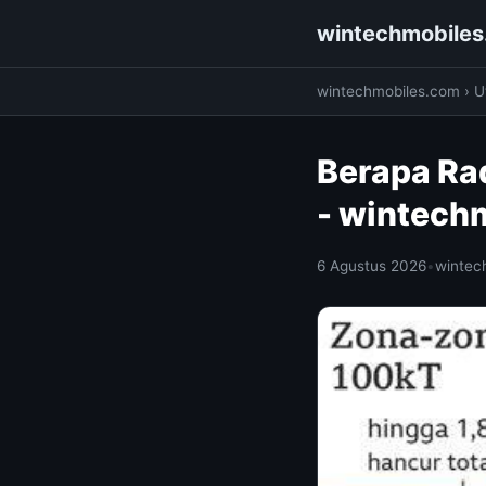
wintechmobile
wintechmobiles.com
›
Ut
Berapa Ra
- wintech
6 Agustus 2026
•
wintec