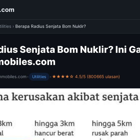
s.com
ilities
›
Berapa Radius Senjata Bom Nuklir?
dius Senjata Bom Nuklir? Ini 
mobiles.com
hmobiles.com
•
•
★★★★☆ 4.5/5 (800665 ulasan)
Utilities