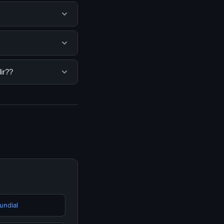
antu pengguna
mengunjungi situs
na. Tidak ada biaya
ir??
isediakan.
a bisa mengunjungi
erkini dan
undial