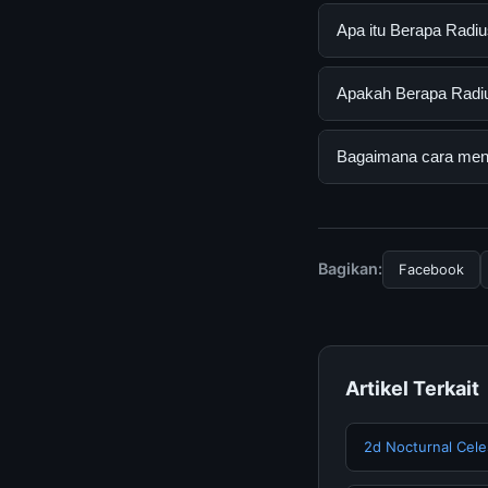
Apa itu Berapa Radi
Berapa Radius Senja
Apakah Berapa Radius
mendapatkan inform
resmi dan mengikuti
Ya, Berapa Radius S
Bagaimana cara mend
tersembunyi atau la
Untuk mendapatkan i
halaman resmi kami 
terpercaya.
Bagikan:
Facebook
Artikel Terkait
2d Nocturnal Celes