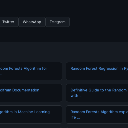
nformasi terbaru tentang 7 Teknik Membersihkan Wajah yang, An
secara berkala. Kami selalu memperbarui konten dengan informasi t
Twitter
WhatsApp
Telegram
andom Forests Algorithm for
Random Forest Regression in P
…
lfram Documentation
Definitive Guide to the Random 
with …
orithm in Machine Learning
Random Forests Algorithm explai
life …