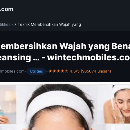
s.com
ilities
›
7 Teknik Membersihkan Wajah yang
Membersihkan Wajah yang Bena
eansing … - wintechmobiles.c
hmobiles.com
•
•
★★★★☆ 4.6/5 (985074 ulasan)
Utilities