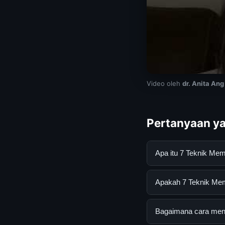
Video oleh
dr. Anita Ang
Pertanyaan ya
Apa itu 7 Teknik M
7 Teknik Membersihk
Apakah 7 Teknik Mem
mendapatkan inform
resmi dan mengikuti
Ya, 7 Teknik Member
Bagaimana cara mend
tersembunyi atau la