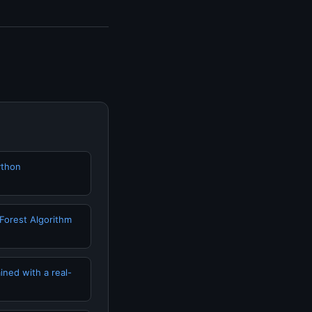
da bisa mengunjungi
erkini dan
ython
Forest Algorithm
ned with a real-