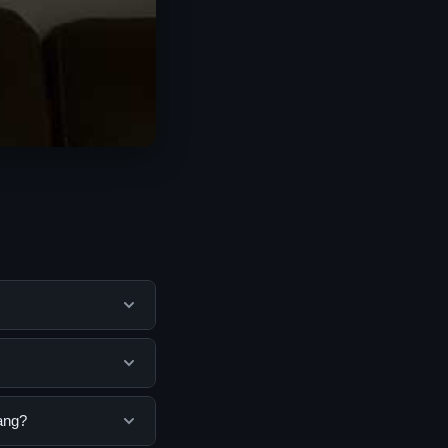
bantu pengguna
mengunjungi situs
na. Tidak ada biaya
ang?
isediakan.