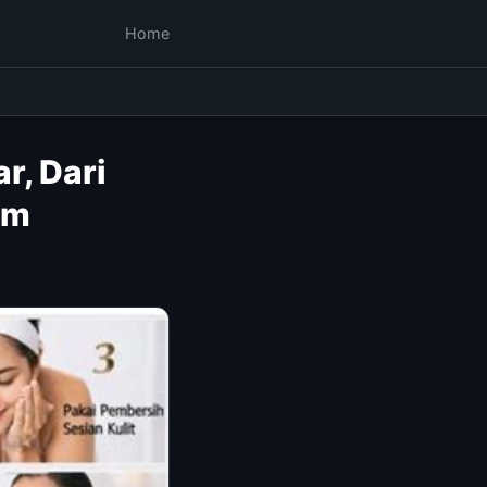
Home
r, Dari
om