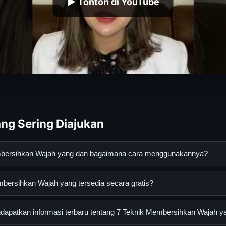
▶ Tonton di YouTube
ng Sering Diajukan
embersihkan Wajah yang dan bagaimana cara menggunakannya?
an Wajah yang adalah layanan digital yang dirancang untuk mem
bersihkan Wajah yang tersedia secara gratis?
asi lengkap dan terpercaya. Anda dapat menggunakannya dengan 
 panduan yang tersedia.
sihkan Wajah yang dapat diakses secara gratis oleh semua penggu
apatkan informasi terbaru tentang 7 Teknik Membersihkan Wajah y
ngganan yang diperlukan untuk menggunakan layanan dasar yang d