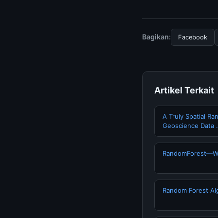
Untuk mendapatkan i
halaman resmi kami 
terpercaya.
Bagikan:
Facebook
Artikel Terkait
A Truly Spatial R
Geoscience Data 
RandomForest—Wo
Random Forest Alg