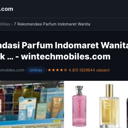
s.com
ilities
›
7 Rekomendasi Parfum Indomaret Wanita
dasi Parfum Indomaret Wanit
k … - wintechmobiles.com
hmobiles.com
•
•
★★★★☆ 4.8/5 (629644 ulasan)
Utilities