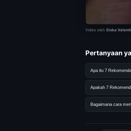
Video oleh
Siska Valent
Pertanyaan ya
Apa itu 7 Rekomend
7 Rekomendasi Parfu
Apakah 7 Rekomendas
mendapatkan inform
resmi dan mengikuti
Ya, 7 Rekomendasi P
Bagaimana cara mend
biaya tersembunyi a
Untuk mendapatkan i
mengunjungi halaman