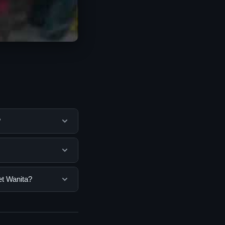
?
k membantu pengguna
mengunjungi situs
pengguna. Tidak ada
t Wanita?
ang disediakan.
, Anda bisa
n informasi terkini