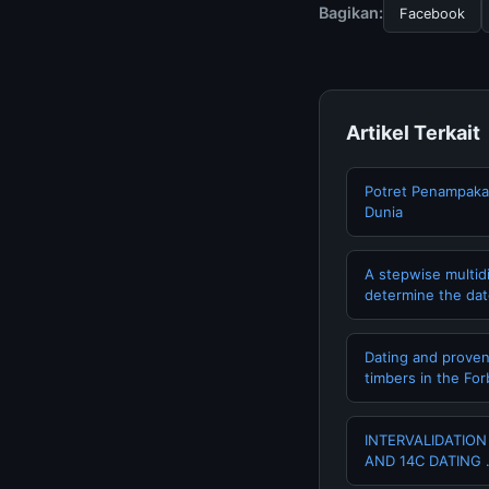
dan terpercaya.
Bagikan:
Facebook
Artikel Terkait
Potret Penampaka
Dunia
A stepwise multidi
determine the date
Dating and provena
timbers in the For
INTERVALIDATIO
AND 14C DATING