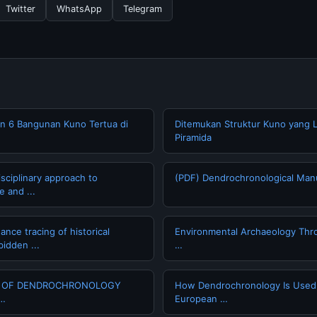
Twitter
WhatsApp
Telegram
n 6 Bangunan Kuno Tertua di
Ditemukan Struktur Kuno yang L
Piramida
sciplinary approach to
(PDF) Dendrochronological Man
 and ...
nce tracing of historical
Environmental Archaeology Thr
bidden ...
…
N OF DENDROCHRONOLOGY
How Dendrochronology Is Used 
 …
European …