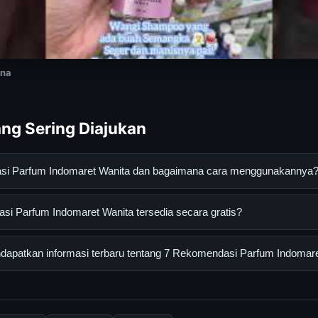
ina
ng Sering Diajukan
asi Parfum Indomaret Wanita dan bagaimana cara menggunakannya
m Indomaret Wanita adalah layanan digital yang dirancang untu
i Parfum Indomaret Wanita tersedia secara gratis?
asi lengkap dan terpercaya. Anda dapat menggunakannya dengan 
 panduan yang tersedia.
arfum Indomaret Wanita dapat diakses secara gratis oleh semua 
apatkan informasi terbaru tentang 7 Rekomendasi Parfum Indomare
tau langganan yang diperlukan untuk menggunakan layanan dasar y
nformasi terbaru tentang 7 Rekomendasi Parfum Indomaret Wanita
 resmi kami secara berkala. Kami selalu memperbarui konten denga