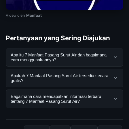
Video oleh
Manfaat
Pertanyaan yang Sering Diajukan
Apa itu 7 Manfaat Pasang Surut Air dan bagaimana
cara menggunakannya?
7 Manfaat Pasang Surut Air adalah layanan digital yang
Apakah 7 Manfaat Pasang Surut Air tersedia secara
dirancang untuk membantu pengguna mendapatkan
gratis?
informasi lengkap dan terpercaya. Anda dapat
menggunakannya dengan mengunjungi situs resmi dan
Ya, 7 Manfaat Pasang Surut Air dapat diakses secara
Bagaimana cara mendapatkan informasi terbaru
mengikuti panduan yang tersedia.
gratis oleh semua pengguna. Tidak ada biaya
tentang 7 Manfaat Pasang Surut Air?
tersembunyi atau langganan yang diperlukan untuk
menggunakan layanan dasar yang disediakan.
Untuk mendapatkan informasi terbaru tentang 7
Manfaat Pasang Surut Air, Anda bisa mengunjungi
halaman resmi kami secara berkala. Kami selalu