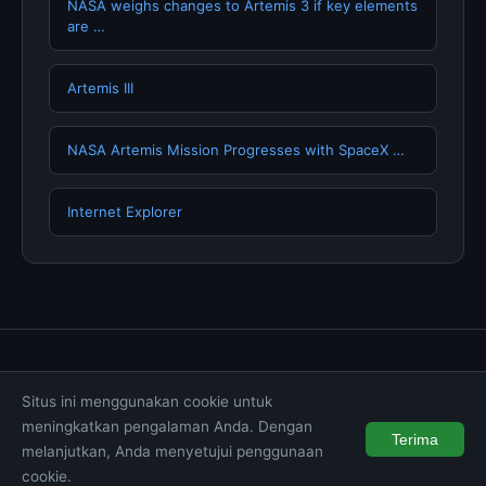
NASA weighs changes to Artemis 3 if key elements
are …
Artemis III
NASA Artemis Mission Progresses with SpaceX …
Internet Explorer
Tentang Kami
Hubungi Kami
Kebijakan Privasi
Situs ini menggunakan cookie untuk
Syarat & Ketentuan
Disclaimer
meningkatkan pengalaman Anda. Dengan
Terima
melanjutkan, Anda menyetujui penggunaan
© 2026 wintechmobiles.com. All rights reserved.
cookie.