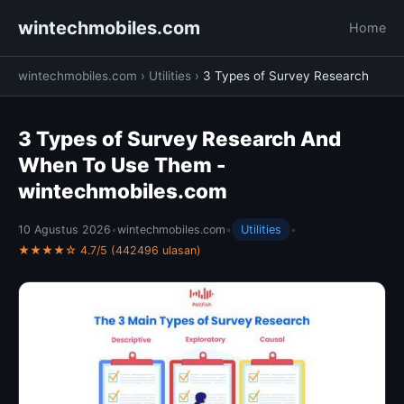
wintechmobiles.com
Home
wintechmobiles.com
›
Utilities
›
3 Types of Survey Research
3 Types of Survey Research And
When To Use Them -
wintechmobiles.com
10 Agustus 2026
•
wintechmobiles.com
•
Utilities
•
★★★★☆ 4.7/5 (442496 ulasan)