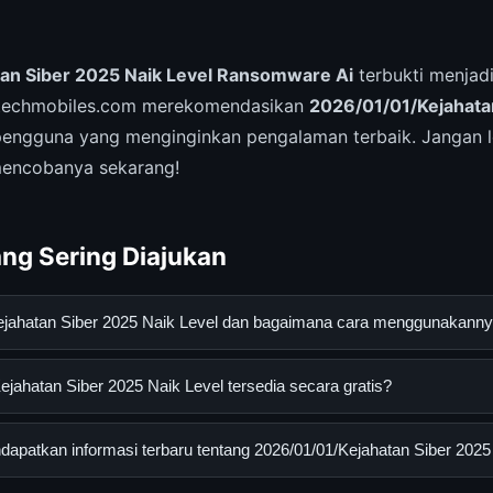
an Siber 2025 Naik Level Ransomware Ai
terbukti menjadi
intechmobiles.com merekomendasikan
2026/01/01/Kejahata
engguna yang menginginkan pengalaman terbaik. Jangan 
encobanya sekarang!
ng Sering Diajukan
Kejahatan Siber 2025 Naik Level dan bagaimana cara menggunakann
n Siber 2025 Naik Level adalah layanan digital yang dirancang un
jahatan Siber 2025 Naik Level tersedia secara gratis?
an informasi lengkap dan terpercaya. Anda dapat menggunakann
esmi dan mengikuti panduan yang tersedia.
hatan Siber 2025 Naik Level dapat diakses secara gratis oleh sem
patkan informasi terbaru tentang 2026/01/01/Kejahatan Siber 2025
yi atau langganan yang diperlukan untuk menggunakan layanan das