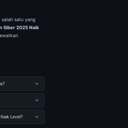
 salah satu yang
n Siber 2025 Naik
lewatkan
ya?
tuk membantu
ya dengan
ua pengguna. Tidak
 Naik Level?
ar yang disediakan.