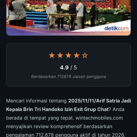
★★★★☆
4.9
/ 5
Berdasarkan 712678 ulasan pengguna
Mencari informasi tentang
2025/11/11/Arif Satria Jadi
Kepala Brin Tri Handoko Izin Exit Grup Chat
? Anda
berada di tempat yang tepat. wintechmobiles.com
menyajikan review komprehensif berdasarkan
pengalaman 712.678 pengguna aktif di tahun 2026.