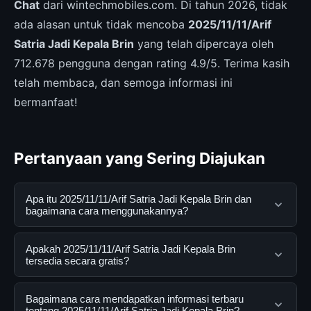
Chat
dari wintechmobiles.com. Di tahun 2026, tidak
ada alasan untuk tidak mencoba
2025/11/11/Arif
Satria Jadi Kepala Brin
yang telah dipercaya oleh
712.678 pengguna dengan rating 4.9/5. Terima kasih
telah membaca, dan semoga informasi ini
bermanfaat!
Pertanyaan yang Sering Diajukan
Apa itu 2025/11/11/Arif Satria Jadi Kepala Brin dan
bagaimana cara menggunakannya?
2025/11/11/Arif Satria Jadi Kepala Brin adalah layanan
Apakah 2025/11/11/Arif Satria Jadi Kepala Brin
digital yang dirancang untuk membantu pengguna
tersedia secara gratis?
mendapatkan informasi lengkap dan terpercaya. Anda
dapat menggunakannya dengan mengunjungi situs
Ya, 2025/11/11/Arif Satria Jadi Kepala Brin dapat
Bagaimana cara mendapatkan informasi terbaru
resmi dan mengikuti panduan yang tersedia.
diakses secara gratis oleh semua pengguna. Tidak ada
tentang 2025/11/11/Arif Satria Jadi Kepala Brin?