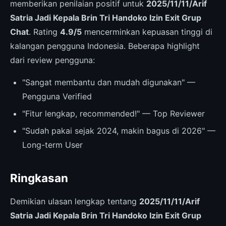
memberikan penilaian positif untuk
2025/11/11/Arif
Satria Jadi Kepala Brin Tri Handoko Izin Exit Grup
Chat
. Rating
4.9/5
mencerminkan kepuasan tinggi di
kalangan pengguna Indonesia. Beberapa highlight
dari review pengguna:
"Sangat membantu dan mudah digunakan" —
Pengguna Verified
"Fitur lengkap, recommended!" — Top Reviewer
"Sudah pakai sejak 2024, makin bagus di 2026" —
Long-term User
Ringkasan
Demikian ulasan lengkap tentang
2025/11/11/Arif
Satria Jadi Kepala Brin Tri Handoko Izin Exit Grup