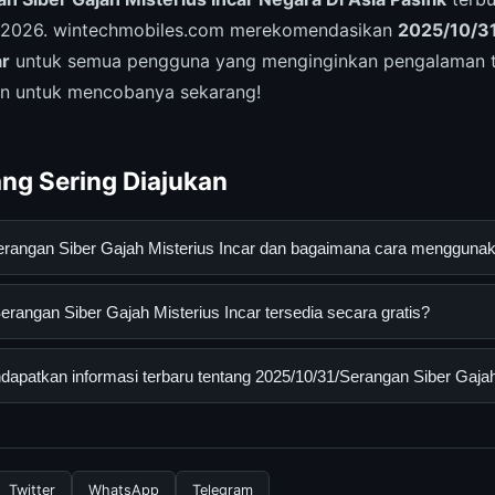
di 2026. wintechmobiles.com merekomendasikan
2025/10/31
ar
untuk semua pengguna yang menginginkan pengalaman t
n untuk mencobanya sekarang!
ng Sering Diajukan
Serangan Siber Gajah Misterius Incar dan bagaimana cara mengguna
 Siber Gajah Misterius Incar adalah layanan digital yang diranca
rangan Siber Gajah Misterius Incar tersedia secara gratis?
an informasi lengkap dan terpercaya. Anda dapat menggunakann
esmi dan mengikuti panduan yang tersedia.
ngan Siber Gajah Misterius Incar dapat diakses secara gratis ole
patkan informasi terbaru tentang 2025/10/31/Serangan Siber Gajah
sembunyi atau langganan yang diperlukan untuk menggunakan laya
nformasi terbaru tentang 2025/10/31/Serangan Siber Gajah Misteri
 resmi kami secara berkala. Kami selalu memperbarui konten denga
Twitter
WhatsApp
Telegram