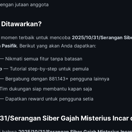
dengan jutaan anggota
 Ditawarkan?
i momen terbaik untuk mencoba
2025/10/31/Serangan Sibe
 Pasifik
. Berikut yang akan Anda dapatkan:
— Nikmati semua fitur tanpa batasan
p
— Tutorial step-by-step untuk pemula
— Bergabung dengan 881.143+ pengguna lainnya
im dukungan siap membantu kapan saja
— Dapatkan reward untuk pengguna setia
31/Serangan Siber Gajah Misterius Incar 
ri bahwa
2025/10/31/Serangan Siber Gajah Misterius Incar