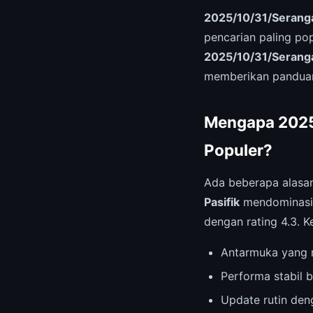
2025/10/31/Serangan
pencarian paling po
2025/10/31/Seranga
memberikan panduan
Mengapa 2025/
Populer?
Ada beberapa alas
Pasifik
mendominasi p
dengan rating 4.3. 
Antarmuka yang r
Performa stabil b
Update rutin deng