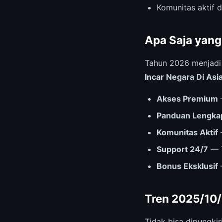
Komunitas aktif 
Apa Saja yang
Tahun 2026 menjad
Incar Negara Di Asia
Akses Premium
Panduan Lengka
Komunitas Aktif
Support 24/7
— T
Bonus Eksklusif
Tren 2025/10/
Tidak bisa dipungki