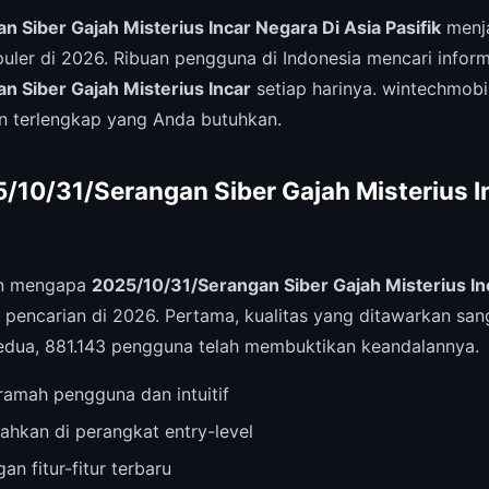
 Siber Gajah Misterius Incar Negara Di Asia Pasifik
menja
puler di 2026. Ribuan pengguna di Indonesia mencari infor
n Siber Gajah Misterius Incar
setiap harinya. wintechmobi
 terlengkap yang Anda butuhkan.
10/31/Serangan Siber Gajah Misterius I
an mengapa
2025/10/31/Serangan Siber Gajah Misterius In
encarian di 2026. Pertama, kualitas yang ditawarkan san
Kedua, 881.143 pengguna telah membuktikan keandalannya.
amah pengguna dan intuitif
ahkan di perangkat entry-level
an fitur-fitur terbaru