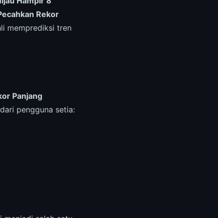
ijau Hampir 8
Pecahkan Rekor
li memprediksi tren
or Panjang
 dari pengguna setia: