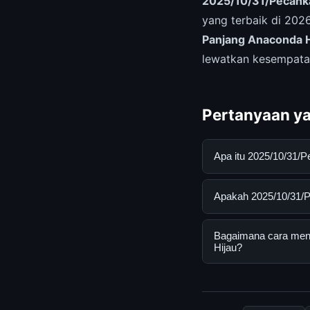
2025/10/31/Pecahka
yang terbaik di 20
Panjang Anaconda H
lewatkan kesempata
Pertanyaan ya
Apa itu 2025/10/31/
2025/10/31/Pecahkan
Apakah 2025/10/31/P
membantu pengguna 
dengan mengunjungi 
Ya, 2025/10/31/Peca
Bagaimana cara mend
pengguna. Tidak ada
Hijau?
yang disediakan.
Untuk mendapatkan i
bisa mengunjungi ha