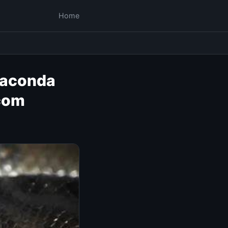
Home
naconda
.com