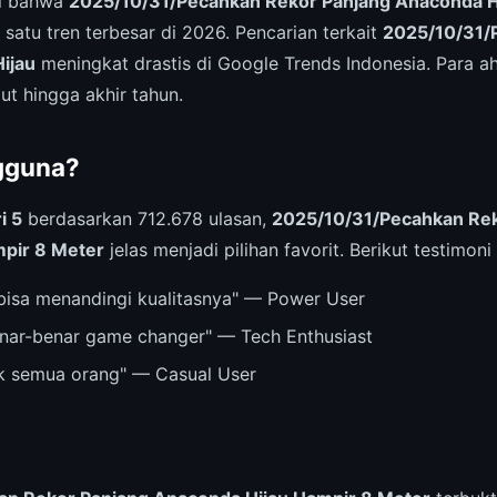
ri bahwa
2025/10/31/Pecahkan Rekor Panjang Anaconda H
satu tren terbesar di 2026. Pencarian terkait
2025/10/31/
ijau
meningkat drastis di Google Trends Indonesia. Para ah
jut hingga akhir tahun.
gguna?
i 5
berdasarkan 712.678 ulasan,
2025/10/31/Pecahkan Rek
pir 8 Meter
jelas menjadi pilihan favorit. Berikut testimoni
bisa menandingi kualitasnya" — Power User
nar-benar game changer" — Tech Enthusiast
k semua orang" — Casual User