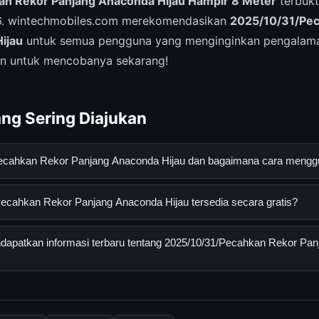
n Rekor Panjang Anaconda Hijau Hampir 8 Meter
terbukt
26. wintechmobiles.com merekomendasikan
2025/10/31/Pe
ijau
untuk semua pengguna yang menginginkan pengalama
n untuk mencobanya sekarang!
ng Sering Diajukan
Pecahkan Rekor Panjang Anaconda Hijau dan bagaimana cara meng
 Rekor Panjang Anaconda Hijau adalah layanan digital yang diran
ecahkan Rekor Panjang Anaconda Hijau tersedia secara gratis?
mendapatkan informasi lengkap dan terpercaya. Anda dapat me
situs resmi dan mengikuti panduan yang tersedia.
hkan Rekor Panjang Anaconda Hijau dapat diakses secara gratis 
apatkan informasi terbaru tentang 2025/10/31/Pecahkan Rekor Pa
 biaya tersembunyi atau langganan yang diperlukan untuk menggu
nformasi terbaru tentang 2025/10/31/Pecahkan Rekor Panjang An
laman resmi kami secara berkala. Kami selalu memperbarui konten