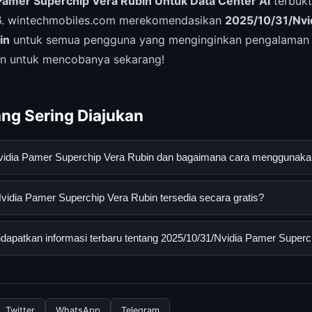
Pamer Superchip Vera Rubin Untuk Data Center Ai
terbukt
26. wintechmobiles.com merekomendasikan
2025/10/31/Nvi
in
untuk semua pengguna yang menginginkan pengalaman t
n untuk mencobanya sekarang!
ng Sering Diajukan
Nvidia Pamer Superchip Vera Rubin dan bagaimana cara menggunak
amer Superchip Vera Rubin adalah layanan digital yang dirancang
idia Pamer Superchip Vera Rubin tersedia secara gratis?
an informasi lengkap dan terpercaya. Anda dapat menggunakann
esmi dan mengikuti panduan yang tersedia.
ia Pamer Superchip Vera Rubin dapat diakses secara gratis oleh 
apatkan informasi terbaru tentang 2025/10/31/Nvidia Pamer Superc
sembunyi atau langganan yang diperlukan untuk menggunakan laya
nformasi terbaru tentang 2025/10/31/Nvidia Pamer Superchip Vera
 resmi kami secara berkala. Kami selalu memperbarui konten denga
Twitter
WhatsApp
Telegram