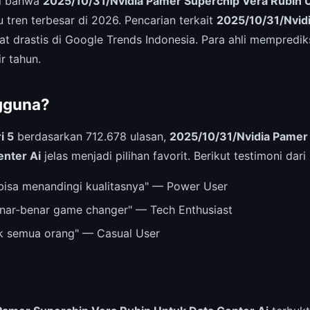
ri bahwa
2025/10/31/Nvidia Pamer Superchip Vera Rubin 
 tren terbesar di 2026. Pencarian terkait
2025/10/31/Nvid
 drastis di Google Trends Indonesia. Para ahli memprediksi
r tahun.
gguna?
i 5
berdasarkan 712.678 ulasan,
2025/10/31/Nvidia Pamer
enter Ai
jelas menjadi pilihan favorit. Berikut testimoni dar
bisa menandingi kualitasnya" — Power User
nar-benar game changer" — Tech Enthusiast
k semua orang" — Casual User