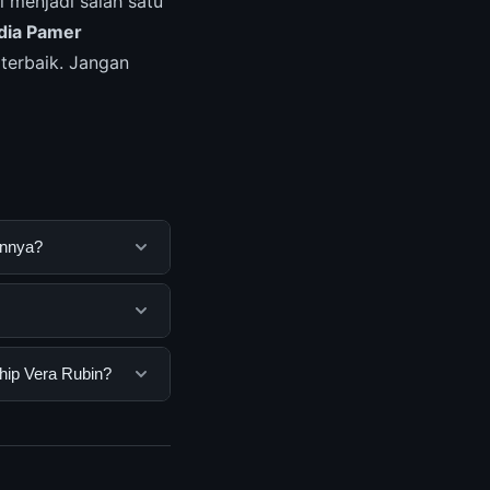
i menjadi salah satu
dia Pamer
erbaik. Jangan
annya?
 untuk membantu
ya dengan
semua pengguna.
hip Vera Rubin?
nan dasar yang
 Rubin, Anda bisa
n informasi terkini