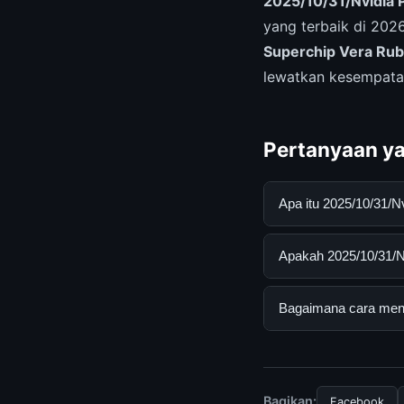
2025/10/31/Nvidia 
yang terbaik di 20
Superchip Vera Rub
lewatkan kesempata
Pertanyaan ya
Apa itu 2025/10/31/
2025/10/31/Nvidia P
Apakah 2025/10/31/Nv
pengguna mendapatk
mengunjungi situs r
Ya, 2025/10/31/Nvid
Bagaimana cara mend
Tidak ada biaya ter
disediakan.
Untuk mendapatkan i
mengunjungi halaman
dan terpercaya.
Bagikan:
Facebook