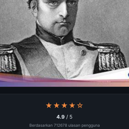
★★★★☆
4.9
/ 5
Berdasarkan 712678 ulasan pengguna