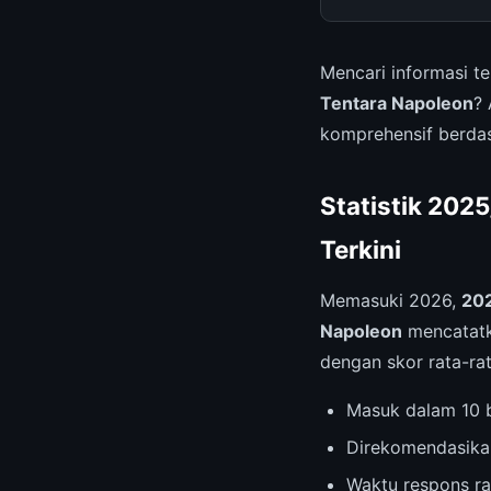
Mencari informasi t
Tentara Napoleon
?
komprehensif berdas
Statistik 202
Terkini
Memasuki 2026,
202
Napoleon
mencatatka
dengan skor rata-r
Masuk dalam 10 b
Direkomendasika
Waktu respons ra