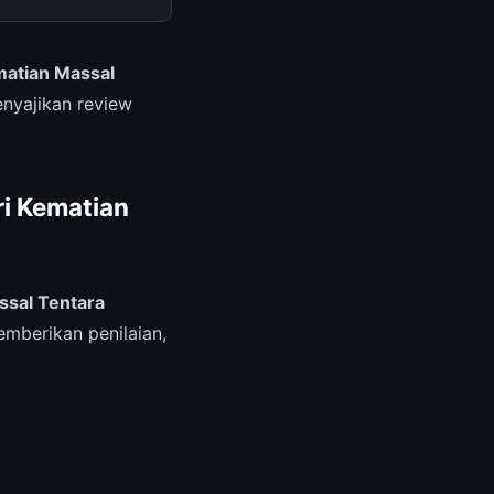
matian Massal
nyajikan review
ri Kematian
ssal Tentara
mberikan penilaian,