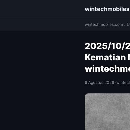
wintechmobile
wintechmobiles.com
›
Ut
2025/10/2
Kematian 
wintechm
6 Agustus 2026
•
wintec