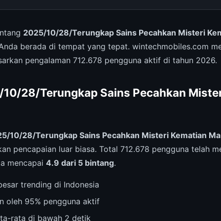
entang
2025/10/28/Terungkap Sains Pecahkan Misteri Ke
 Anda berada di tempat yang tepat. wintechmobiles.com me
arkan pengalaman 712.678 pengguna aktif di tahun 2026.
5/10/28/Terungkap Sains Pecahkan Miste
5/10/28/Terungkap Sains Pecahkan Misteri Kematian Ma
n pencapaian luar biasa. Total 712.678 pengguna telah me
ata mencapai
4.9 dari 5 bintang
.
esar trending di Indonesia
n oleh 95% pengguna aktif
ta-rata di bawah 2 detik