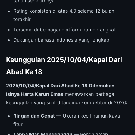
tahun sebelumnya
Rating konsisten di atas 4.0 selama 12 bulan
terakhir
Tersedia di berbagai platform dan perangkat
Dukungan bahasa Indonesia yang lengkap
Keunggulan 2025/10/04/Kapal Dari
Abad Ke 18
2025/10/04/Kapal Dari Abad Ke 18 Ditemukan
Isinya Harta Karun Emas
menawarkan berbagai
keunggulan yang sulit ditandingi kompetitor di 2026:
Ringan dan Cepat
— Ukuran kecil namun kaya
fitur
Tanpa Iklan Mengganggu
— Pengalaman