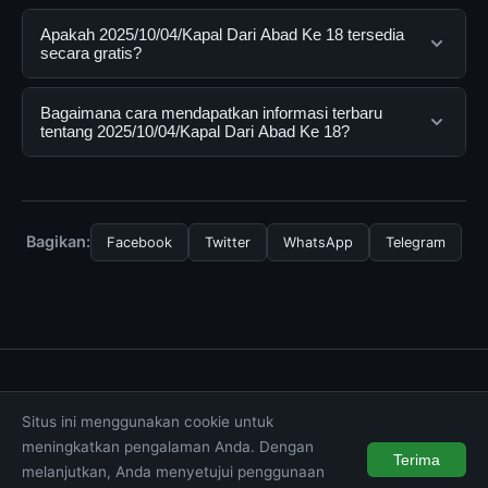
2025/10/04/Kapal Dari Abad Ke 18 adalah layanan
Apakah 2025/10/04/Kapal Dari Abad Ke 18 tersedia
digital yang dirancang untuk membantu pengguna
secara gratis?
mendapatkan informasi lengkap dan terpercaya. Anda
dapat menggunakannya dengan mengunjungi situs
Ya, 2025/10/04/Kapal Dari Abad Ke 18 dapat diakses
Bagaimana cara mendapatkan informasi terbaru
resmi dan mengikuti panduan yang tersedia.
secara gratis oleh semua pengguna. Tidak ada biaya
tentang 2025/10/04/Kapal Dari Abad Ke 18?
tersembunyi atau langganan yang diperlukan untuk
menggunakan layanan dasar yang disediakan.
Untuk mendapatkan informasi terbaru tentang
2025/10/04/Kapal Dari Abad Ke 18, Anda bisa
mengunjungi halaman resmi kami secara berkala. Kami
Bagikan:
Facebook
Twitter
WhatsApp
Telegram
selalu memperbarui konten dengan informasi terkini dan
terpercaya.
Tentang Kami
Hubungi Kami
Kebijakan Privasi
Situs ini menggunakan cookie untuk
Syarat & Ketentuan
Disclaimer
meningkatkan pengalaman Anda. Dengan
Terima
melanjutkan, Anda menyetujui penggunaan
© 2026 wintechmobiles.com. All rights reserved.