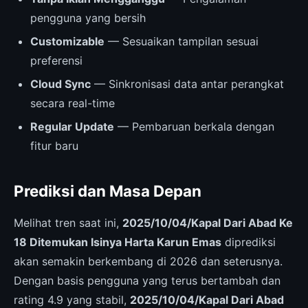
pengguna yang bersih
Customizable
— Sesuaikan tampilan sesuai
preferensi
Cloud Sync
— Sinkronisasi data antar perangkat
secara real-time
Regular Update
— Pembaruan berkala dengan
fitur baru
Prediksi dan Masa Depan
Melihat tren saat ini,
2025/10/04/Kapal Dari Abad Ke
18 Ditemukan Isinya Harta Karun Emas
diprediksi
akan semakin berkembang di 2026 dan seterusnya.
Dengan basis pengguna yang terus bertambah dan
rating 4.9 yang stabil,
2025/10/04/Kapal Dari Abad